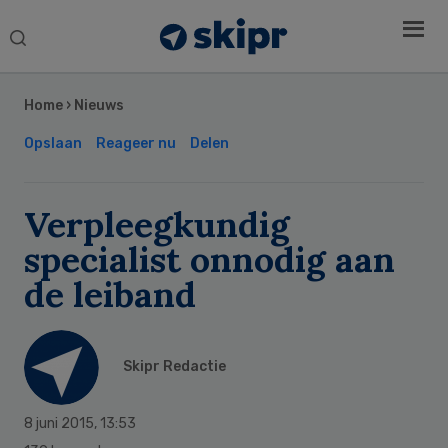
Search
this
Secondary
website
Sidebar
Home
›
Nieuws
Opslaan
Reageer nu
Delen
Verpleegkundig
specialist onnodig aan
de leiband
Skipr Redactie
8 juni 2015
,
13:53