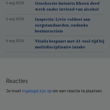
Geschorste huisarts Rhoon deed
6 aug 2026
werk onder invloed van alcohol
Inspectie: Livio voldoet aan
6 aug 2026
zorgstandaarden, ondanks
bestuurscrisis
Vitalis bespaart met AI-tool tijd bij
6 aug 2026
multidisciplinaire intake
Reader
Reacties
Interactions
Je moet
ingelogd zijn op
om een reactie te plaatsen.