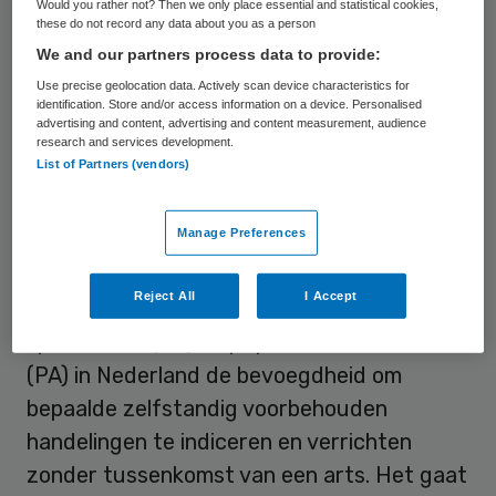
Would you rather not? Then we only place essential and statistical cookies,
ze wettelijk mogen. Dat blijkt uit onderzoek
these do not record any data about you as a person
van het instituut Beleid & Management
We and our partners process data to provide:
Gezondheidszorg (iBMG) van de Erasmus
Use precise geolocation data. Actively scan device characteristics for
identification. Store and/or access information on a device. Personalised
Universiteit Rotterdam. Als de wettelijke
advertising and content, advertising and content measurement, audience
research and services development.
bevoegdheden van beide beroepsgroepen
List of Partners (vendors)
beter worden benut, kan de kwaliteit en
continuïteit van zorg sterk worden
Manage Preferences
verbeterd, zo stellen de onderzoekers.
Reject All
I Accept
Sinds 2012 hebben verpleegkundig
specialisten (VS) en physician assistants
(PA) in Nederland de bevoegdheid om
bepaalde zelfstandig voorbehouden
handelingen te indiceren en verrichten
zonder tussenkomst van een arts. Het gaat