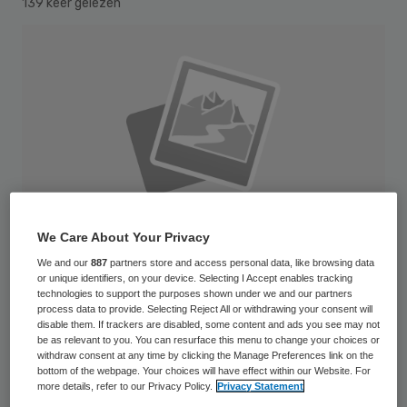
139 keer gelezen
We Care About Your Privacy
We and our
887
partners store and access personal data, like browsing data
or unique identifiers, on your device. Selecting I Accept enables tracking
technologies to support the purposes shown under we and our partners
process data to provide. Selecting Reject All or withdrawing your consent will
AppleMark
disable them. If trackers are disabled, some content and ads you see may not
be as relevant to you. You can resurface this menu to change your choices or
withdraw consent at any time by clicking the Manage Preferences link on the
Verpleegkundig specialisten en physician
bottom of the webpage. Your choices will have effect within our Website. For
more details, refer to our Privacy Policy.
Privacy Statement
assistants voeren veel minder taken uit dan