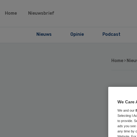
Home
Nieuwsbrief
Nieuws
Opinie
Podcast
Home
›
Nieu
Ve
We Care 
ve
We and our
Selecting I 
ov
to provide. S
ads you see 
any time by c
Website. For 