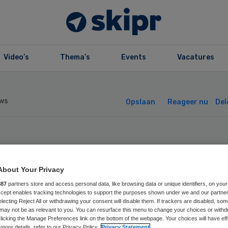
Video’s
Thema’s
Events
Vacatures
ws
Opslaan
Reageer nu
Del
rpleegkundige
About Your Privacy
rtoonde seksueel
887
partners store and access personal data, like browsing data or unique identifiers, on your
Accept enables tracking technologies to support the purposes shown under we and our partne
erschrijdend ged
electing Reject All or withdrawing your consent will disable them. If trackers are disabled, so
may not be as relevant to you. You can resurface this menu to change your choices or withd
licking the Manage Preferences link on the bottom of the webpage. Your choices will have eff
more details, refer to our Privacy Policy.
Privacy Statement