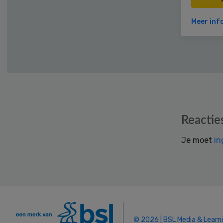
Meer inf
Reader
Reactie
Interactions
Je moet
in
© 2026 | BSL Media & Learn