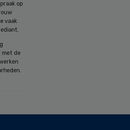
spraak op
vrouw
ge vaak
ediant.
ig
t met de
l werken
arheden.