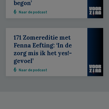
begon’
Naar de podcast
171 Zomereditie met
Fenna Eefting: ‘In de
zorg mis ik het yes!-
gevoel’
Naar de podcast