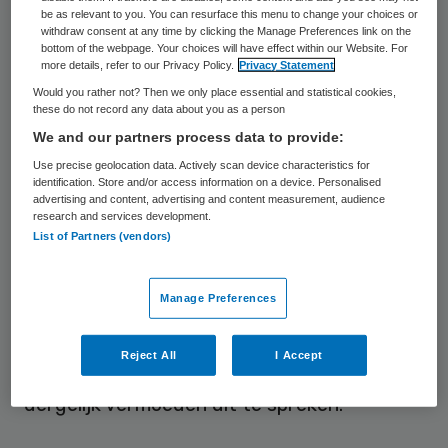
be as relevant to you. You can resurface this menu to change your choices or
dit relatief eenvoudig ter sprake te
withdraw consent at any time by clicking the Manage Preferences link on the
bottom of the webpage. Your choices will have effect within our Website. For
brengen. Slechts twee tot vier procent
more details, refer to our Privacy Policy.
Privacy Statement
vindt dit erg moeilijk.
Would you rather not? Then we only place essential and statistical cookies,
these do not record any data about you as a person
Dit is anders als het onderliggend probleem
We and our partners process data to provide:
persoonlijk disfunctioneren betreft zoals
Use precise geolocation data. Actively scan device characteristics for
identification. Store and/or access information on a device. Personalised
fraude, een verslaving, diefstal of een
advertising and content, advertising and content measurement, audience
research and services development.
psychische of lichamelijke ziekte. Het
List of Partners (vendors)
moeilijkst vinden verpleegkundigen en
verzorgenden in de thuiszorg het
Manage Preferences
bespreken van vermoedens van fraude of
verslaving. Bijna één op de zeven (13-14
Reject All
I Accept
procent) vindt het erg moeilijk om een
dergelijk vermoeden uit te spreken.