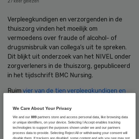
27 keer gelezen
Verpleegkundigen en verzorgenden in de
thuiszorg vinden het moeilijk om
vermoedens over fraude of alcohol- of
drugsmisbruik van collega’s uit te spreken.
Dit blijkt uit onderzoek van het NIVEL onder
zorgverleners in de thuiszorg, gepubliceerd
in het tijdschrift BMC Nursing.
Ruim
vier van de tien verpleegkundigen en
verzorgenden
in de thuiszorg (42 procent)
hebben ieder weleens een vermoeden dat
We Care About Your Privacy
een collega disfunctioneert. Als het gaat
We and our
889
partners store and access personal data, like browsing data
or unique identifiers, on your device. Selecting I Accept enables tracking
om een gebrek aan kennis of vaardigheden
technologies to support the purposes shown under we and our partners
process data to provide. Selecting Reject All or withdrawing your consent will
vinden verpleegkundigen en verzorgenden
disable them. If trackers are disabled, some content and ads you see may not