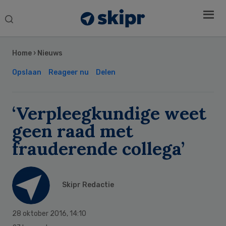
Search
this
Secondary
website
Sidebar
Home
›
Nieuws
Opslaan
Reageer nu
Delen
‘Verpleegkundige weet
geen raad met
frauderende collega’
Skipr Redactie
28 oktober 2016
,
14:10