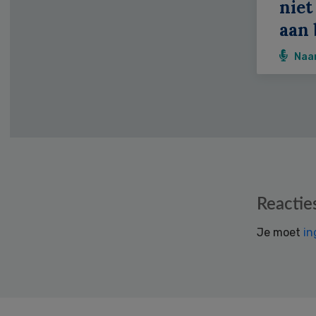
niet
aan 
Naa
Reader
Reactie
Interactions
Je moet
in