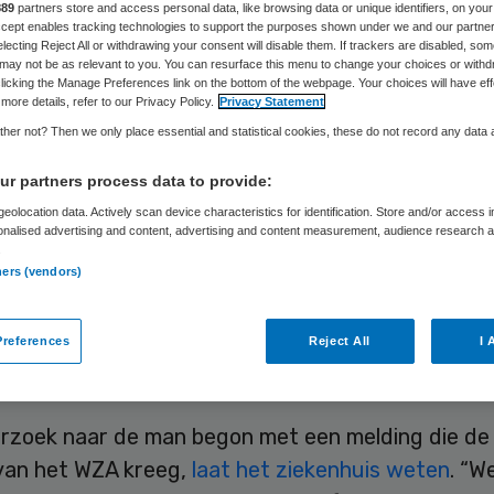
889
partners store and access personal data, like browsing data or unique identifiers, on your
tiënten
Accept enables tracking technologies to support the purposes shown under we and our partne
electing Reject All or withdrawing your consent will disable them. If trackers are disabled, so
may not be as relevant to you. You can resurface this menu to change your choices or withd
licking the Manage Preferences link on the bottom of the webpage. Your choices will have eff
more details, refer to our Privacy Policy.
Privacy Statement
her not? Then we only place essential and statistical cookies, these do not record any data
Laura van Elst
20 april 2023
,
11:37
1003 keer gelezen
r partners process data to provide:
eolocation data. Actively scan device characteristics for identification. Store and/or access 
arige man is afgelopen maandag aangehouden omd
onalised advertising and content, advertising and content measurement, audience research 
.
wordt van betrokkenheid bij het overlijden van p
ners (vendors)
lhelmina
Ziekenhuis
in Assen (WZA) tijdens de
ndemie. De man was in die tijd
verpleegkundige
in
references
Reject All
I 
nhuis
, meldt het Openbaar Ministerie.
rzoek naar de man begon met een melding die de
van het WZA kreeg,
laat het ziekenhuis weten
. “W