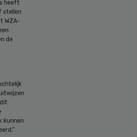
s heeft
 stellen
dt WZA-
een
en de
chtelijk
uitwijzen
dit
e
ek kunnen
eerd.”