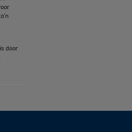
voor
zo’n
is door
t