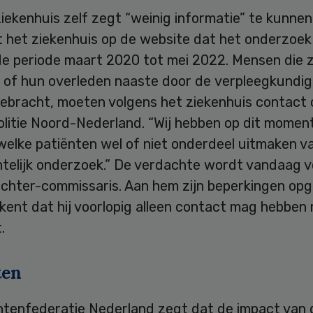
iekenhuis zelf zegt “weinig informatie” te kunnen
t het ziekenhuis op de website dat het onderzoek
de periode maart 2020 tot mei 2022. Mensen die z
 of hun overleden naaste door de verpleegkundi
 gebracht, moeten volgens het ziekenhuis contac
olitie Noord-Nederland. “Wij hebben op dit momen
welke patiënten wel of niet onderdeel uitmaken v
htelijk onderzoek.” De verdachte wordt vandaag v
echter-commissaris. Aan hem zijn beperkingen opg
ent dat hij voorlopig alleen contact mag hebben 
.
ten
ntenfederatie Nederland zegt dat de impact van 