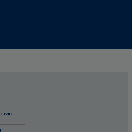
n van
t