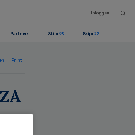
Searc
Inloggen
this
websit
Partners
Skipr
99
Skipr
22
Primary
Sidebar
en
Print
WZA
d