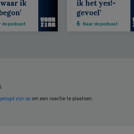
 waar ik
ik het yes!-
begon’
gevoel’
r de podcast
Naar de podcast
s
gelogd zijn op
om een reactie te plaatsen.