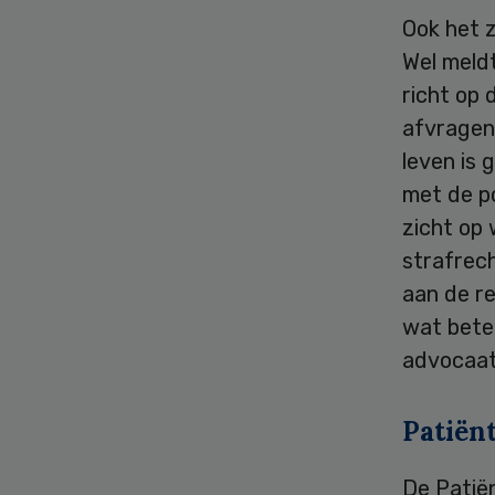
Ook het z
Wel meld
richt op 
afvragen
leven is
met de p
zicht op 
strafrec
aan de r
wat betek
advocaat
Patiën
De Patië