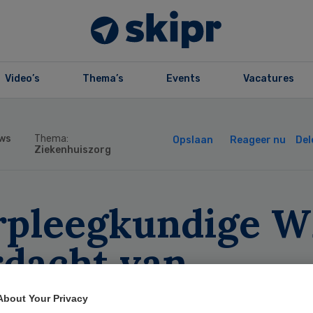
Video’s
Thema’s
Events
Vacatures
ws
Thema:
Opslaan
Reageer nu
Del
Ziekenhuiszorg
rpleegkundige 
rdacht van
trokkenheid doo
About Your Privacy