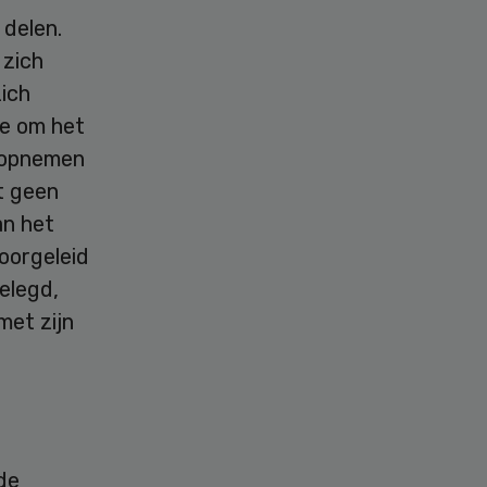
 delen.
 zich
ich
ge om het
t opnemen
t geen
an het
oorgeleid
elegd,
met zijn
de