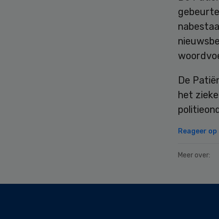
gebeurten
nabestaan
nieuwsber
woordvoe
De Patië
het zieke
politieon
Reageer op d
Meer over:
Secondary
Sidebar