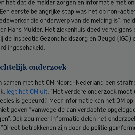
n het dat de melder zorgen en informatie met on
Een eerste belangrijke stap was het op non-actief
edewerker die onderwerp van de melding is”, mel
er Hans Mulder. Het ziekenhuis deed vervolgens 
bij de Inspectie Gezondheidszorg en Jeugd (IGJ) 
erd ingeschakeld.
echtelijk onderzoek
n samen met het OM Noord-Nederland een strafre
k,
legt het OM uit
. “Het verdere onderzoek moet 
ecies is gebeurd.” Meer informatie kan het OM op 
iet geven “vanwege de aan verdachte opgelegd
gen”. Ook zou meer informatie delen het onderzo
“Direct betrokkenen zijn door de politie geïnform