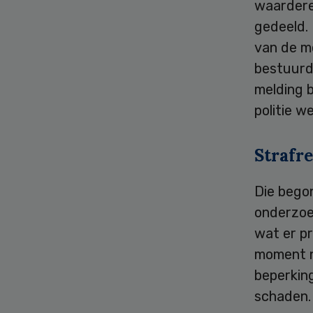
waardere
gedeeld. 
van de m
bestuurd
melding 
politie w
Strafr
Die bego
onderzoe
wat er pr
moment n
beperkin
schaden. 