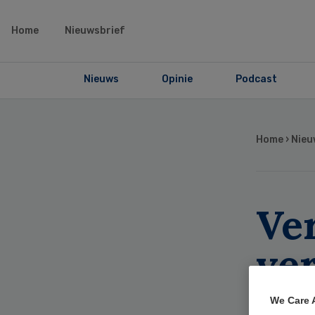
Home
Nieuwsbrief
Nieuws
Opinie
Podcast
Home
›
Nieu
Ve
ve
be
We Care 