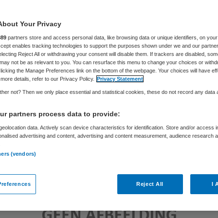
About Your Privacy
Skipr Redactie
20 november 2017
,
08:23
697 keer gelezen
889
partners store and access personal data, like browsing data or unique identifiers, on your
Accept enables tracking technologies to support the purposes shown under we and our partne
electing Reject All or withdrawing your consent will disable them. If trackers are disabled, so
may not be as relevant to you. You can resurface this menu to change your choices or withd
licking the Manage Preferences link on the bottom of the webpage. Your choices will have eff
more details, refer to our Privacy Policy.
Privacy Statement
her not? Then we only place essential and statistical cookies, these do not record any data
r partners process data to provide:
eolocation data. Actively scan device characteristics for identification. Store and/or access 
onalised advertising and content, advertising and content measurement, audience research 
.
ners (vendors)
references
Reject All
I 