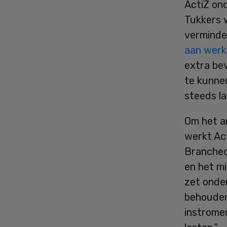
ActiZ on
Tukkers 
verminde
aan werk
extra be
te kunne
steeds la
Om het a
werkt Ac
Brancheo
en het mi
zet onder
behouden 
instrome