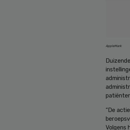
AppleMark
Duizende
instellin
administ
administr
patiënten
“De actie
beroepsv
Volgens h