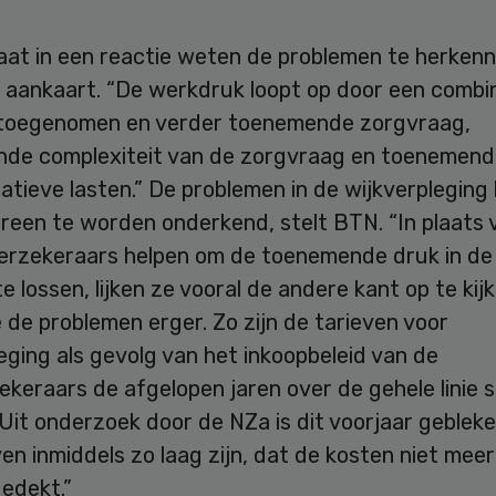
aat in een reactie weten de problemen te herken
 aankaart. “De werkdruk loopt op door een combi
 toegenomen en verder toenemende zorgvraag,
de complexiteit van de zorgvraag en toenemend
atieve lasten.” De problemen in de wijkverpleging l
reen te worden onderkend, stelt BTN. “In plaats 
erzekeraars helpen om de toenemende druk in de
te lossen, lijken ze vooral de andere kant op te kij
de problemen erger. Zo zijn de tarieven voor
eging als gevolg van het inkoopbeleid van de
keraars de afgelopen jaren over de gehele linie 
Uit onderzoek door de NZa is dit voorjaar geblek
en inmiddels zo laag zijn, dat de kosten niet mee
edekt.”