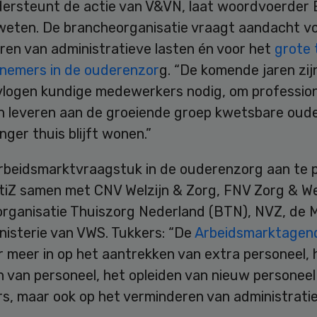
dersteunt de actie van V&VN, laat woordvoerder 
weten. De brancheorganisatie vraagt aandacht vo
ren van administratieve lasten én voor het
grote 
nemers in de ouderenzor
g. “De komende jaren zijn
vlogen kundige medewerkers nodig, om profession
n leveren aan de groeiende groep kwetsbare oude
nger thuis blijft wonen.”
rbeidsmarktvraagstuk in de ouderenzorg aan te 
tiZ samen met CNV Welzijn & Zorg, FNV Zorg & Wel
rganisatie Thuiszorg Nederland (BTN), NVZ, de
nisterie van VWS. Tukkers: “De
Arbeidsmarktagen
 meer in op het aantrekken van extra personeel, 
van personeel, het opleiden van nieuw personeel 
rs, maar ook op het verminderen van administrati