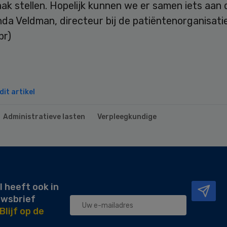
ak stellen. Hopelijk kunnen we er samen iets aan 
da Veldman, directeur bij de patiëntenorganisatie
pr)
it artikel
Administratieve lasten
Verpleegkundige
l heeft ook in
uwsbrief
Blijf op de