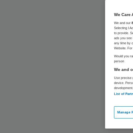
We Care 
We and our
Selecting I 
to provide. S
ads you see 
any time by c
Website. For 
Would you rat
person
We and ou
Use precise g
device. Pers
development
List of Part
Manage P