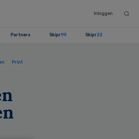
Searc
Inloggen
this
websit
Partners
Skipr
99
Skipr
22
Primary
Sidebar
en
Print
en
en