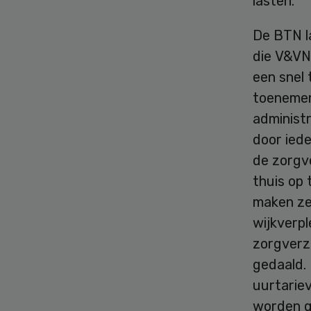
lasten.”
De BTN l
die V&VN
een snel
toenemen
administr
door iede
de zorgv
thuis op 
maken ze 
wijkverpl
zorgverze
gedaald. 
uurtariev
worden g