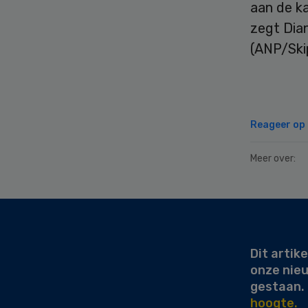
aan de ka
zegt Dian
(ANP/Ski
Reageer op d
Meer over:
Secondary
Sidebar
Dit artike
onze nie
gestaan.
hoogte.