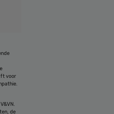
ende
ge
jft voor
mpathie.
 V&VN.
ten, de