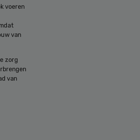
ok voeren
omdat
rouw van
de zorg
erbrengen
aad van