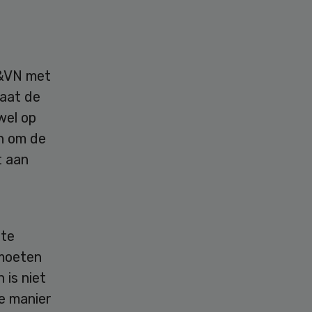
V&VN met
laat de
wel op
n om de
t aan
 te
 moeten
 is niet
ze manier