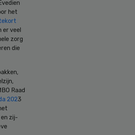
Evedien
or het
tekort
 er veel
ele zorg
ren die
pakken,
zijn,
 MBO Raad
da 202
3
het
en zij-
eve