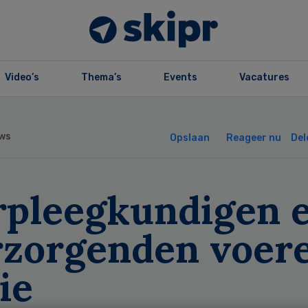
Video’s
Thema’s
Events
Vacatures
ws
Opslaan
Reageer nu
Del
rpleegkundigen 
rzorgenden voer
ie