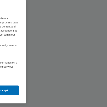
 device.
rs process data
me content and
raw consent at
ect within our
 about you as a
information on a
and services
Accept