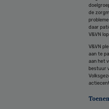
doelgroe
de zorgm
probleme
daar pati
V&VN lope
V&VN ple
aan te pa
aan het v
bestuur 
Volksgez
actiecen
Toenem