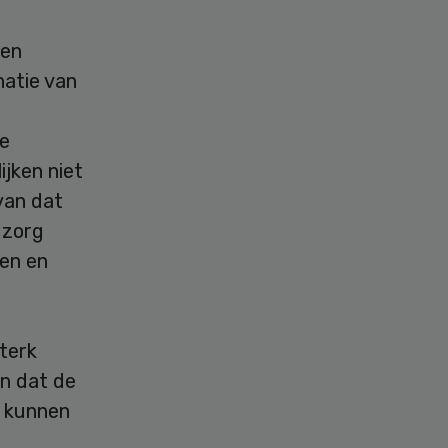
nen
natie van
e
ijken niet
van dat
 zorg
ken en
sterk
en dat de
r kunnen