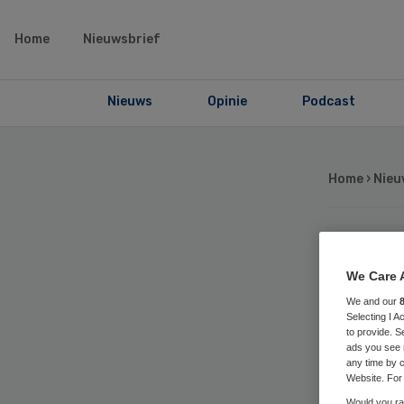
Home
Nieuwsbrief
Nieuws
Opinie
Podcast
Home
›
Nieu
Ve
We Care 
pa
We and our
Selecting I 
to provide. S
ads you see 
op
any time by c
Website. For 
Would you rat