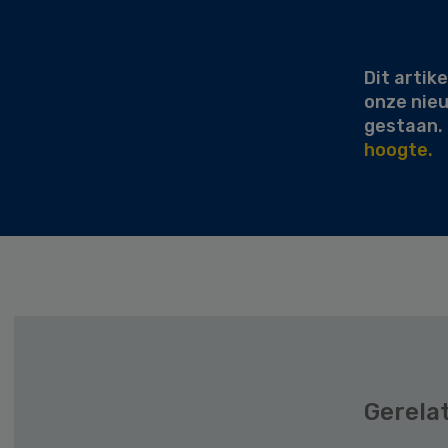
Secondary
Sidebar
Dit artike
onze nie
gestaan.
hoogte.
Gerela