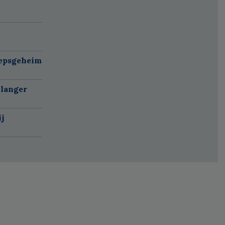
oepsgeheim
 langer
j