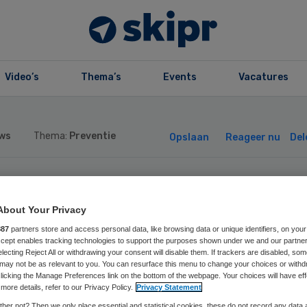
Video’s
Thema’s
Events
Vacatures
ws
Thema:
Preventie
Opslaan
Reageer nu
Del
rviervoudiging
About Your Privacy
ssagiers met cor
887
partners store and access personal data, like browsing data or unique identifiers, on your
Accept enables tracking technologies to support the purposes shown under we and our partne
electing Reject All or withdrawing your consent will disable them. If trackers are disabled, so
may not be as relevant to you. You can resurface this menu to change your choices or withd
 Eindhoven Airpo
licking the Manage Preferences link on the bottom of the webpage. Your choices will have eff
more details, refer to our Privacy Policy.
Privacy Statement
her not? Then we only place essential and statistical cookies, these do not record any data