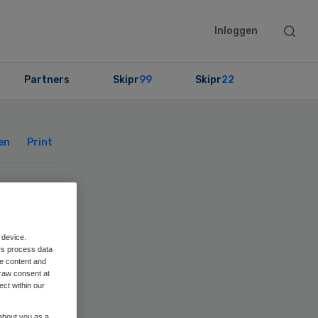
Searc
Inloggen
this
websit
Partners
Skipr
99
Skipr
22
Primary
Sidebar
en
Print
ona
 device.
rs process data
me content and
raw consent at
rt
ect within our
 about you as a