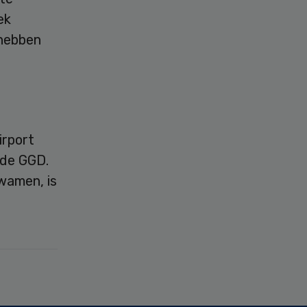
ek
 hebben
irport
 de GGD.
wamen, is