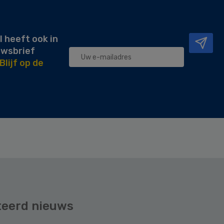
l heeft ook in
uwsbrief
Blijf op de
teerd nieuws