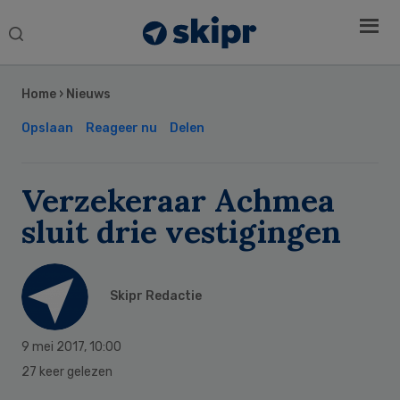
Search
this
Secondary
website
Sidebar
Home
›
Nieuws
Opslaan
Reageer nu
Delen
Verzekeraar Achmea
sluit drie vestigingen
Skipr Redactie
9 mei 2017
,
10:00
27 keer gelezen