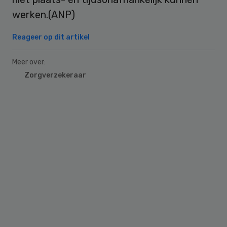
werken.(ANP)
Reageer op dit artikel
Meer over:
Zorgverzekeraar
Primary
Sidebar