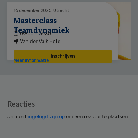
16 december 2025, Utrecht
Masterclass
Teamdynamiek
09:00 - 16:30
Van der Valk Hotel
Inschrijven
Meer informatie
Reader
Reacties
Interactions
Je moet
ingelogd zijn op
om een reactie te plaatsen.