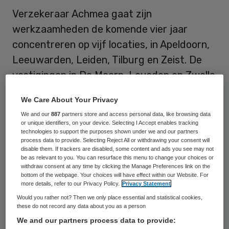
Verzekeraar Achmea gaat zijn
werkzaamheden de komende vier jaar
concentreren op vijf locaties, in Apeldoorn,
Leeuwarden, Leiden, Tilburg en Zeist. De
vestigingen in De Meern, Leusden en Zwolle
worden stapsgewijs gesloten, maakte het
We Care About Your Privacy
bedrijf dinsdag bekend.
We and our
887
partners store and access personal data, like browsing data
or unique identifiers, on your device. Selecting I Accept enables tracking
Door kantoren te sluiten bespaart Achmea
technologies to support the purposes shown under we and our partners
process data to provide. Selecting Reject All or withdrawing your consent will
naar eigen zeggen fors op de kosten. De
disable them. If trackers are disabled, some content and ads you see may not
be as relevant to you. You can resurface this menu to change your choices or
verhuisplannen zullen geen extra banen
withdraw consent at any time by clicking the Manage Preferences link on the
kosten. In december kondigde de
bottom of the webpage. Your choices will have effect within our Website. For
more details, refer to our Privacy Policy.
Privacy Statement
verzekeraar al een reorganisatie aan
Would you rather not? Then we only place essential and statistical cookies,
waardoor in de periode tot en met 2019 bij
these do not record any data about you as a person
We and our partners process data to provide:
elkaar zo’n 2000 arbeidsplaatsen komen te