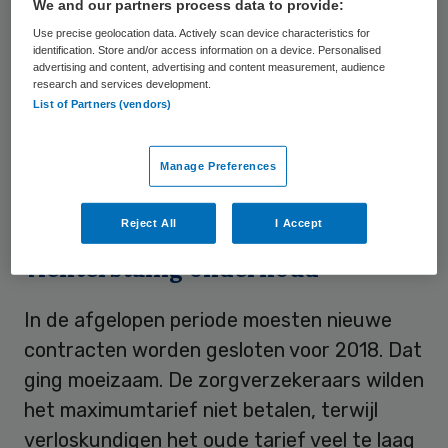
We and our partners process data to provide:
van de zorgverzekeraars bij de NZa voor”,
Use precise geolocation data. Actively scan device characteristics for
zo laat een woordvoerder van Zilveren Kruis
identification. Store and/or access information on a device. Personalised
advertising and content, advertising and content measurement, audience
weten. “Omdat verloskundigen geen
research and services development.
List of Partners (vendors)
contract wilden tekenen moesten
zorgverzekeraars om te voldoen aan hun
Manage Preferences
zorgplicht wel maximale tarieven gaan
betalen.
Reject All
I Accept
‘Achterstallig onderhoud’
In de afgelopen periode moesten nieuwe
contracten worden gesloten voor 2018. Dat
ging moeizaam. De zorgverzekeraars wilden
het maximumtarief niet betalen, terwijl
verloskundigen het oude tarief veel te laag