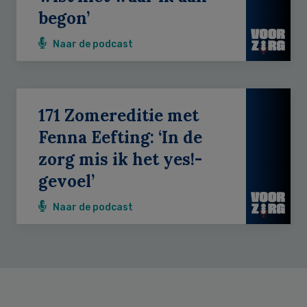
begon’
Naar de podcast
171 Zomereditie met
Fenna Eefting: ‘In de
zorg mis ik het yes!-
gevoel’
Naar de podcast