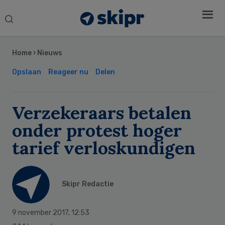
Search
this
Secondary
website
Sidebar
Home
›
Nieuws
Opslaan
Reageer nu
Delen
Verzekeraars betalen
onder protest hoger
tarief verloskundigen
Skipr Redactie
9 november 2017
,
12:53