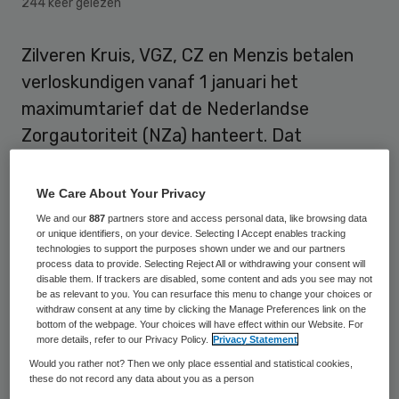
244 keer gelezen
Zilveren Kruis, VGZ, CZ en Menzis betalen
verloskundigen vanaf 1 januari het
maximumtarief dat de Nederlandse
Zorgautoriteit (NZa) hanteert. Dat
bevestigt Zilveren Kruis na berichtgeving
van de beroepsvereniging van
We Care About Your Privacy
verloskundigen KNOV.
We and our
887
partners store and access personal data, like browsing data
or unique identifiers, on your device. Selecting I Accept enables tracking
technologies to support the purposes shown under we and our partners
De zorgverzekeraar ontkent echter dat de
process data to provide. Selecting Reject All or withdrawing your consent will
disable them. If trackers are disabled, some content and ads you see may not
partijen het eens zijn geworden over de
be as relevant to you. You can resurface this menu to change your choices or
tarieven, zoals eerder ook in dit artikel werd
withdraw consent at any time by clicking the Manage Preferences link on the
bottom of the webpage. Your choices will have effect within our Website. For
vermeld. “De verzekeraars zijn het nog
more details, refer to our Privacy Policy.
Privacy Statement
steeds niet eens met de hoogte van het
Would you rather not? Then we only place essential and statistical cookies,
these do not record any data about you as a person
tarief. Daar loopt ook een bezwaarschrift