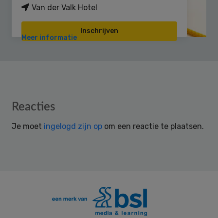
Van der Valk Hotel
Inschrijven
Meer informatie
Reader
Reacties
Interactions
Je moet
ingelogd zijn op
om een reactie te plaatsen.