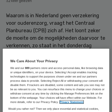
32 keer gelezen
Waarom is in Nederland geen verzekering
voor ouderenzorg, vraagt het Centraal
Planbureau (CPB) zich af. Het loont zeker
de moeite om de mogelijkheden daarvoor te
verkennen, zo staat in het donderdag
verschenen boek ‘Toekomst voor de Zorg’.
Het CPB heeft het boek donderdag
We Care About Your Privacy
gepresenteerd.
We and our
889
partners store and access personal data, like browsing data
or unique identifiers, on your device. Selecting I Accept enables tracking
technologies to support the purposes shown under we and our partners
In onder meer Duitsland, Japan en de
process data to provide. Selecting Reject All or withdrawing your consent will
disable them. If trackers are disabled, some content and ads you see may not
Verenigde Staten bestaat een dergelijke
be as relevant to you. You can resurface this menu to change your choices or
withdraw consent at any time by clicking the Manage Preferences link on the
verzekering wel. CPB-onderzoeker Paul
bottom of the webpage. Your choices will have effect within our Website. For
Besseling trekt de vergelijking met
more details, refer to our Privacy Policy.
Privacy Statement
Would you rather not? Then we only place essential and statistical cookies,
Duitsland: “Voor 15 euro per maand is een