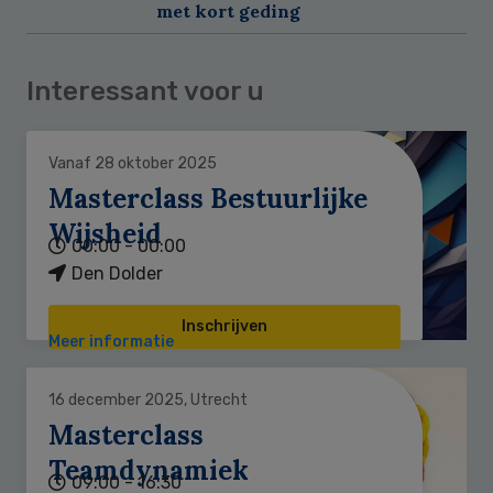
met kort geding
Interessant voor u
Vanaf 28 oktober 2025
Masterclass Bestuurlijke
Wijsheid
00:00 - 00:00
Den Dolder
Inschrijven
Meer informatie
16 december 2025, Utrecht
Masterclass
Teamdynamiek
09:00 - 16:30