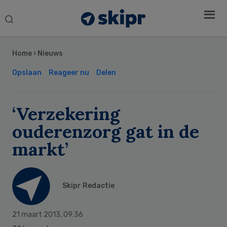
Search
this
Secondary
website
Sidebar
Home
›
Nieuws
Opslaan
Reageer nu
Delen
‘Verzekering
ouderenzorg gat in de
markt’
Skipr Redactie
21 maart 2013
,
09:36