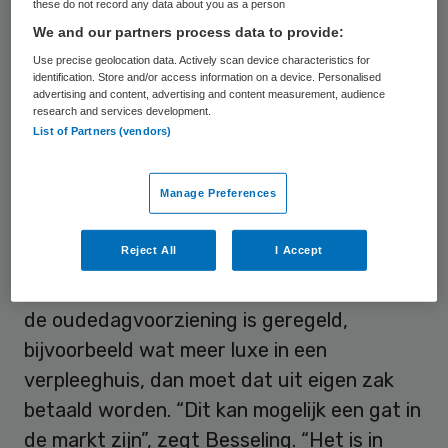
these do not record any data about you as a person
particuliere verzekering af te sluiten die
We and our partners process data to provide:
600 euro per maand uitkeert als iemand
Use precise geolocation data. Actively scan device characteristics for
identification. Store and/or access information on a device. Personalised
hulpbehoevend wordt op zijn oude dag”,
advertising and content, advertising and content measurement, audience
aldus Besseling. “En om die verzekering te
research and services development.
List of Partners (vendors)
stimuleren, neemt de Duitse overheid een
derde van het bedrag voor haar rekening.”
Manage Preferences
Luxe
Reject All
I Accept
Als iemand in Nederland meer wil dan nu in
de oudedagvoorziening is geregeld,
bijvoorbeeld wat meer luxe in een
verpleeghuis, dan moet dat uit eigen zak
betaald worden. “Dit kan mogelijk een gat in
de markt zijn”, zegt Besseling. “Het is in