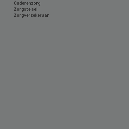
Ouderenzorg
Zorgstelsel
Zorgverzekeraar
Primary
Sidebar