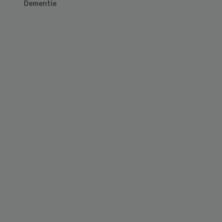
Dementie
Primary
Sidebar