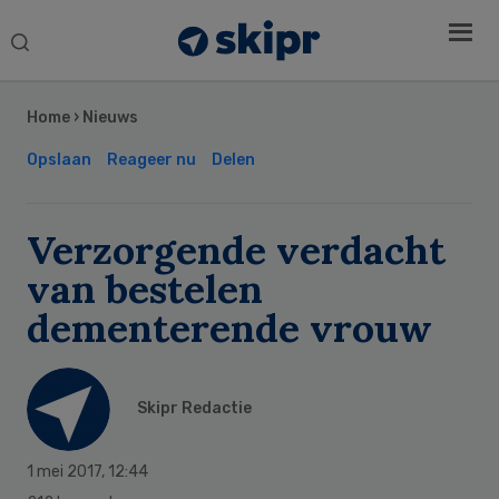
Search
this
Secondary
website
Sidebar
Home
›
Nieuws
Opslaan
Reageer nu
Delen
Verzorgende verdacht
van bestelen
dementerende vrouw
Skipr Redactie
1 mei 2017
,
12:44