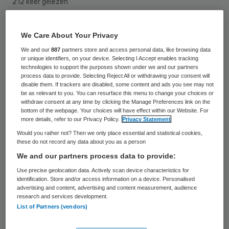
212 keer gelezen
Een 45-jarige vrouw uit Elim wordt
We Care About Your Privacy
verdacht van het stelen van bijna 78.000
We and our
887
partners store and access personal data, like browsing data
or unique identifiers, on your device. Selecting I Accept enables tracking
euro van een bejaarde vrouw uit
technologies to support the purposes shown under we and our partners
Hoogeveen. Dit meldt het Dagblad van het
process data to provide. Selecting Reject All or withdrawing your consent will
disable them. If trackers are disabled, some content and ads you see may not
Noorden. De vrouw had als
be as relevant to you. You can resurface this menu to change your choices or
withdraw consent at any time by clicking the Manage Preferences link on the
thuiszorgmedewerkster beschikking over
bottom of the webpage. Your choices will have effect within our Website. For
more details, refer to our Privacy Policy.
Privacy Statement
de pinpas van de 86-jarige.
Would you rather not? Then we only place essential and statistical cookies,
these do not record any data about you as a person
De zaak kwam aan het licht toen het nichtje
We and our partners process data to provide:
van de 86-jarige vrouw de financiën van
Use precise geolocation data. Actively scan device characteristics for
haar tante begin 2015 in kaart wilde
identification. Store and/or access information on a device. Personalised
advertising and content, advertising and content measurement, audience
brengen. Omdat de vrouw begon te
research and services development.
List of Partners (vendors)
dementeren, wilde haar nichtje via de
kantonrechter bewindvoering aanvragen,