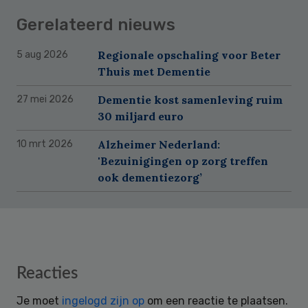
Gerelateerd nieuws
Regionale opschaling voor Beter
5 aug 2026
Thuis met Dementie
Dementie kost samenleving ruim
27 mei 2026
30 miljard euro
Alzheimer Nederland:
10 mrt 2026
'Bezuinigingen op zorg treffen
ook dementiezorg’
Reader
Reacties
Interactions
Je moet
ingelogd zijn op
om een reactie te plaatsen.