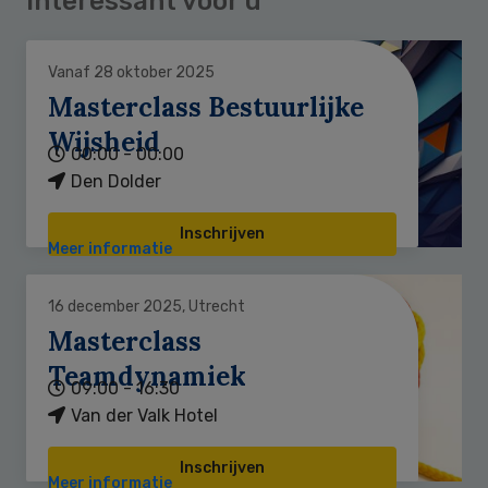
Interessant voor u
Vanaf 28 oktober 2025
Masterclass Bestuurlijke
Wijsheid
00:00 - 00:00
Den Dolder
Inschrijven
Meer informatie
16 december 2025, Utrecht
Masterclass
Teamdynamiek
09:00 - 16:30
Van der Valk Hotel
Inschrijven
Meer informatie