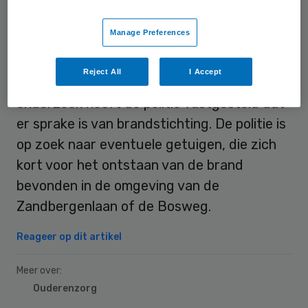
het personeel de twee inwoners uit de
Manage Preferences
woning te halen, waarna ze voor nader
medisch onderzoek naar het ziekenhuis
Reject All
I Accept
werden gebracht. Op basis van forensisch
onderzoek heeft de politie vastgesteld dat
er sprake is van brandstichting. De politie is
op zoek naar eventuele getuigen, die zich
kort voor het ontstaan van de brand
bevonden in de omgeving van de
Zandbergenlaan of de Bosweg.
Reageer op dit artikel
Meer over:
Ouderenzorg