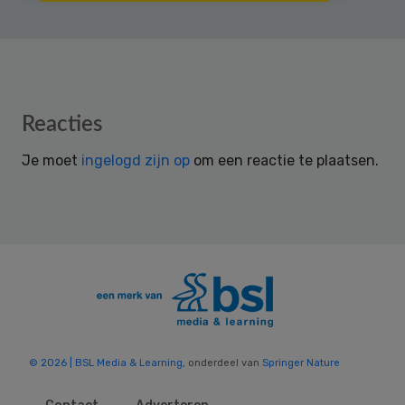
Reader
Reacties
Interactions
Je moet
ingelogd zijn op
om een reactie te plaatsen.
© 2026 | BSL Media & Learning
, onderdeel van
Springer Nature