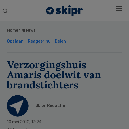
Search
this
Secondary
website
Sidebar
Home
›
Nieuws
Opslaan
Reageer nu
Delen
Verzorgingshuis
Amaris doelwit van
brandstichters
Skipr Redactie
10 mei 2010
,
13:24