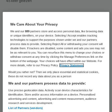
45 keer gelezen
Onbekenden hebben zaterdag brand
gesticht in verzorgingsflat De Amerrank in
We Care About Your Privacy
Amersfoort. Als gevolg hiervan zijn twee
We and our
889
partners store and access personal data, like browsing data
or unique identifiers, on your device. Selecting I Accept enables tracking
bewoners, een man van 98 jaar en een
technologies to support the purposes shown under we and our partners
vrouw van 91 jaar, met rookvergiftiging
process data to provide. Selecting Reject All or withdrawing your consent will
disable them. If trackers are disabled, some content and ads you see may not
naar het ziekenhuis overgebracht.
be as relevant to you. You can resurface this menu to change your choices or
withdraw consent at any time by clicking the Manage Preferences link on the
bottom of the webpage. Your choices will have effect within our Website. For
more details, refer to our Privacy Policy.
Privacy Statement
Brandalarm
Would you rather not? Then we only place essential and statistical cookies,
these do not record any data about you as a person
Medewerkers van verzorgingshuis De
We and our partners process data to provide:
Amerrank, onderdeel van
Amaris
, kwamen
Use precise geolocation data. Actively scan device characteristics for
identification. Store and/or access information on a device. Personalised
zaterdag rond half vier ‘s ochtends
in actie
advertising and content, advertising and content measurement, audience
nadat het brandalarm in de woning was
research and services development.
List of Partners (vendors)
afgegaan. Samen met de brandweer wist