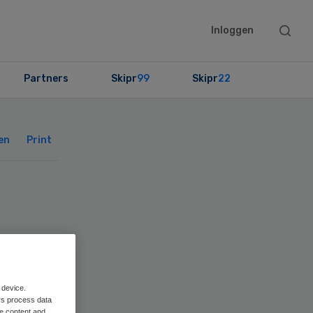
Searc
Inloggen
this
websit
Partners
Skipr
99
Skipr
22
Primary
Sidebar
en
Print
 device.
rs process data
me content and