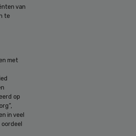
iënten van
n te
den met
ied
en
eerd op
org”,
n in veel
n oordeel
”