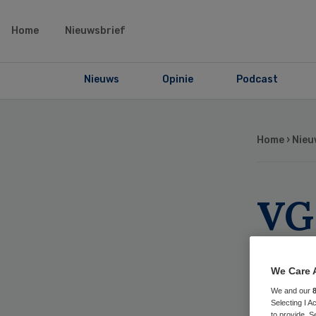
Home
Nieuwsbrief
Nieuws
Opinie
Podcast
Home
›
Nieu
VG
va
We Care 
ve
We and our
Selecting I 
to provide. S