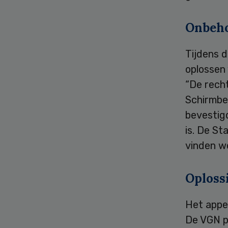
Onbeho
Tijdens d
oplossen 
“De rech
Schirmbec
bevestigd
is. De S
vinden w
Oploss
Het appe
De VGN p