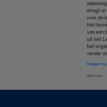
oplossing
dringt er
over de 
Het bezw
van een 
uit het 
het ongel
verder o
Reageer op d
Meer over:
Secondary
Sidebar