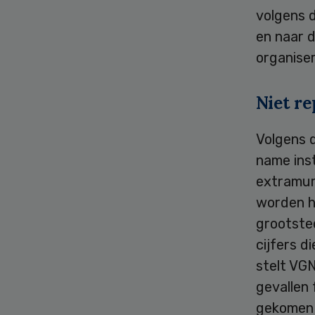
volgens d
en naar d
organiser
Niet re
Volgens d
name ins
extramura
worden ha
grootste
cijfers d
stelt VGN
gevallen 
gekomen d