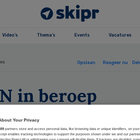
Video’s
Thema’s
Events
Vacatures
ws
Opslaan
Reageer nu
Del
N in beroep
nwege verlaging
About Your Privacy
rvoerstarieven
889
partners store and access personal data, like browsing data or unique identifiers, on your
Accept enables tracking technologies to support the purposes shown under we and our partne
electing Reject All or withdrawing your consent will disable them. If trackers are disabled, so