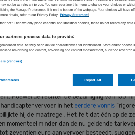
may not be as relevant to you. You can resurface this menu to change your choices or withd
licking the Manage Preferences link on the bottom of the webpage. Your choices will have eff
more details, refer to our Privacy Policy.
Privacy Statement
Philip van de Poel
21 augustus 2012
,
11:30
46 keer gelezen
her not? Then we only place essential and statistical cookies, these do not record any data
r partners process data to provide:
iging Gehandicaptenzorg Nederland (VGN) gaat i
eolocation data. Actively scan device characteristics for identification. Store and/or access 
onalised advertising and content, advertising and content measurement, audience research 
egen de beslissing van de Haagse rechtbank om d
.
ners (vendors)
g van de vervoerstarieven in de gehandicaptenzo
.
references
Reject All
I 
indt dat de rechter ten onrechte alle instellingen
rt. Hoewel de rechter de bezuiniging van 150 mil
ehandicaptenvervoer in het
eerdere vonnis
“rigor
illijkte hij de maatregel. Het feit dat één op de z
ngen momenteel minder dan de nu geldende tarieve
 tot zeventien euro aan vervoer besteedt, sugger