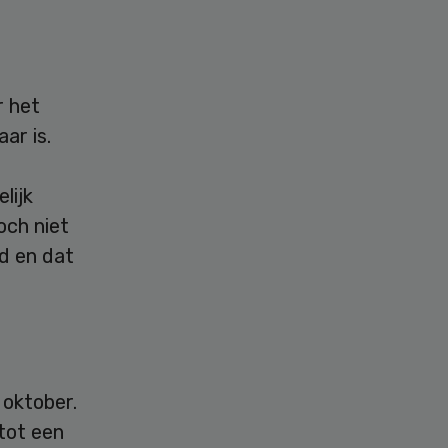
r het
ar is.
lijk
och niet
d en dat
 oktober.
tot een