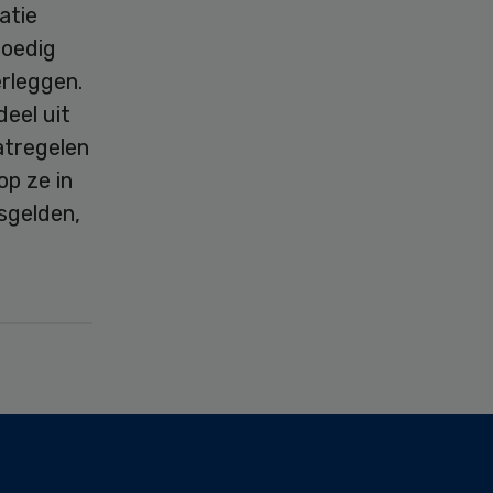
atie
poedig
erleggen.
eel uit
atregelen
p ze in
gsgelden,