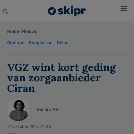
Search
this
Secondary
website
Sidebar
Home
›
Nieuws
Opslaan
Reageer nu
Delen
VGZ wint kort geding
van zorgaanbieder
Ciran
Samira Ahli
27 oktober 2017
,
14:38