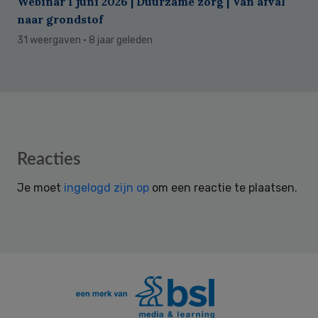
Webinar 1 juni 2026 | Duurzame zorg | Van afval
naar grondstof
31 weergaven
· 8 jaar geleden
Reader
Reacties
Interactions
Je moet
ingelogd zijn op
om een reactie te plaatsen.