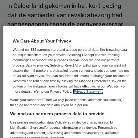
in Gelderland gekomen in het kort geding
dat de aanbieder van revalidatiezorg had
aangespannen tegen de zorgverzekeraar.
Ciran eiste dat VGZ voor 6,5 miljoen euro
We Care About Your Privacy
aan medisch specialistische revalidatiezorg
We and our
889
partners store and access personal data, like browsing data
in 2017 zou uitbetalen. VGZ leidde uit eigen
or unique identifiers, on your device. Selecting I Accept enables tracking
onderzoek af dat veel door Ciran
technologies to support the purposes shown under we and our partners
process data to provide. Selecting Reject All or withdrawing your consent will
gedeclareerde zorg onrechtmatig was en
disable them. If trackers are disabled, some content and ads you see may not
be as relevant to you. You can resurface this menu to change your choices or
hield betalingen achter. De rechter geeft de
withdraw consent at any time by clicking the Manage Preferences link on the
bottom of the webpage. Your choices will have effect within our Website. For
zorgverzekeraar hierin gelijk.
more details, refer to our Privacy Policy.
Privacy Statement
Would you rather not? Then we only place essential and statistical cookies,
De zaak draait om de periode 2014 tot en
these do not record any data about you as a person
met 2017. Ciran had geen contract met
We and our partners process data to provide:
VGZ, maar behandelde wel cliënten van de
Use precise geolocation data. Actively scan device characteristics for
identification. Store and/or access information on a device. Personalised
zorgverzekeraar. Ciran bracht in deze
advertising and content, advertising and content measurement, audience
research and services development.