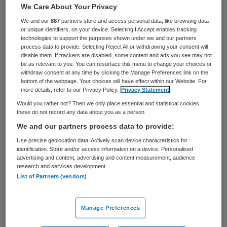
19 keer gelezen
We Care About Your Privacy
We and our
887
partners store and access personal data, like browsing data
Tilburger Ron O. (47) is dinsdag door de
or unique identifiers, on your device. Selecting I Accept enables tracking
technologies to support the purposes shown under we and our partners
rechtbank in Breda tot vier jaar cel
process data to provide. Selecting Reject All or withdrawing your consent will
disable them. If trackers are disabled, some content and ads you see may not
veroordeeld vanwege ontucht met twaalf
be as relevant to you. You can resurface this menu to change your choices or
withdraw consent at any time by clicking the Manage Preferences link on the
vrouwen. De man deed zich voor als arts en
bottom of the webpage. Your choices will have effect within our Website. For
voerde soatests en inwendige vaginale en
more details, refer to our Privacy Policy.
Privacy Statement
Would you rather not? Then we only place essential and statistical cookies,
anale onderzoeken uit.
these do not record any data about you as a person
We and our partners process data to provide:
De man had jaren besteed aan het
Use precise geolocation data. Actively scan device characteristics for
opbouwen van relaties met vrouwen, met
identification. Store and/or access information on a device. Personalised
advertising and content, advertising and content measurement, audience
name in een Tilburgse sportschool. De
research and services development.
vrouwen vertrouwden hem en dachten dat
List of Partners (vendors)
hij daadwerkelijk onderzoeker was voor de
universiteiten in Utrecht en Leuven. De
Manage Preferences
Tilburger had zijn medische kennis echter