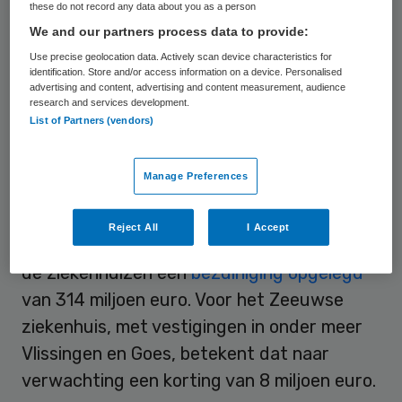
Dat heeft voorzitter van de raad van
these do not record any data about you as a person
bestuur Pieter Vierhout van het Zeeuwse
We and our partners process data to provide:
Admiraal de Ruyter Ziekenhuis woensdag
Use precise geolocation data. Actively scan device characteristics for
identification. Store and/or access information on a device. Personalised
gezegd. Dat meldt Zorgvisie. Vierhout is
advertising and content, advertising and content measurement, audience
research and services development.
oud-voorzitter van de Orde van Medisch
List of Partners (vendors)
Specialisten.
Manage Preferences
Bezuinigingen
Reject All
I Accept
Het ministerie van Volksgezondheid heeft
de ziekenhuizen een
bezuiniging opgelegd
van 314 miljoen euro. Voor het Zeeuwse
ziekenhuis, met vestigingen in onder meer
Vlissingen en Goes, betekent dat naar
verwachting een korting van 8 miljoen euro.