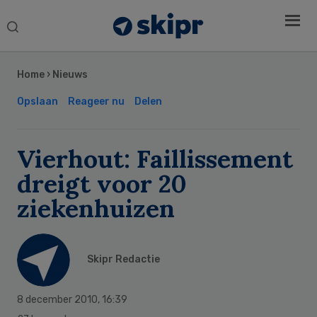
Search
this
Secondary
website
Sidebar
Home
›
Nieuws
Opslaan
Reageer nu
Delen
Vierhout: Faillissement
dreigt voor 20
ziekenhuizen
Skipr Redactie
8 december 2010
,
16:39