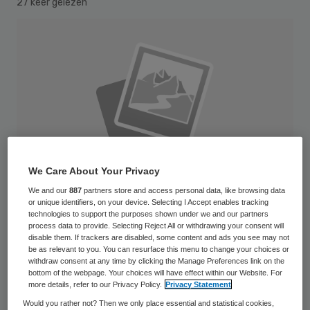
27 keer gelezen
We Care About Your Privacy
We and our
887
partners store and access personal data, like browsing data
or unique identifiers, on your device. Selecting I Accept enables tracking
technologies to support the purposes shown under we and our partners
process data to provide. Selecting Reject All or withdrawing your consent will
disable them. If trackers are disabled, some content and ads you see may not
be as relevant to you. You can resurface this menu to change your choices or
Ongeveer twintig ziekenhuizen in Nederland
withdraw consent at any time by clicking the Manage Preferences link on the
gaan failliet als ze er niet in slagen de
bottom of the webpage. Your choices will have effect within our Website. For
more details, refer to our Privacy Policy.
Privacy Statement
bezuinigingen van het kabinet te verwerken.
Would you rather not? Then we only place essential and statistical cookies,