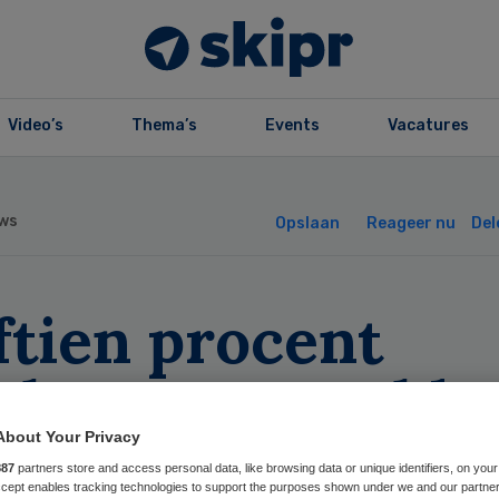
Video’s
Thema’s
Events
Vacatures
ws
Opslaan
Reageer nu
Del
ftien procent
rknemers meldt
ronische
About Your Privacy
887
partners store and access personal data, like browsing data or unique identifiers, on your
Accept enables tracking technologies to support the purposes shown under we and our partne