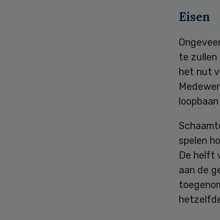
Eisen
Ongeveer
te zullen
het nut v
Medewerk
loopbaan 
Schaamte 
spelen h
De helft
aan de g
toegenom
hetzelfde