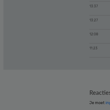
13:37
13:27
12:08
11:23
Reader
Reactie
Interactions
Je moet
in