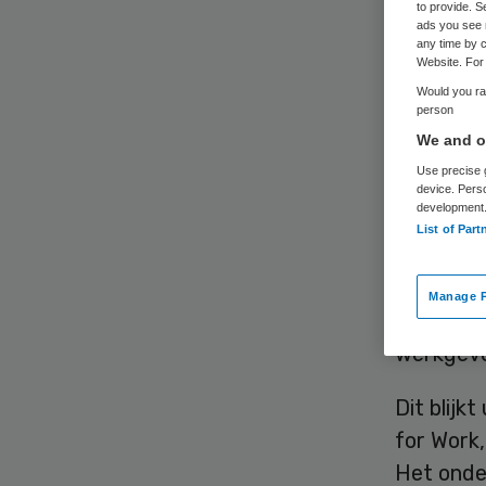
aa
to provide. S
ads you see 
any time by c
Website. For 
Would you rat
person
We and ou
Use precise g
device. Pers
development
Het over
List of Part
werkgeve
chronisc
Manage P
zijn of h
werkgeve
Dit blijk
for Work
Het onde