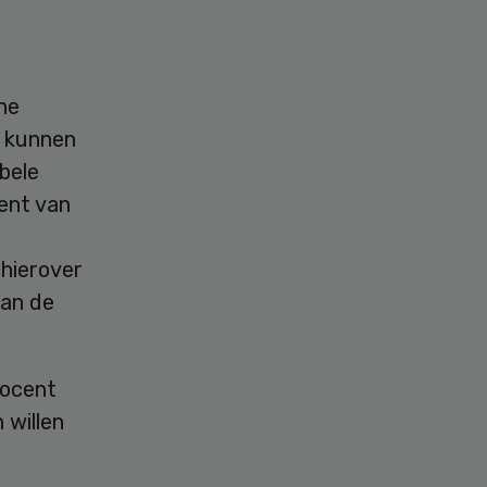
he
 kunnen
bele
cent van
hierover
van de
rocent
willen