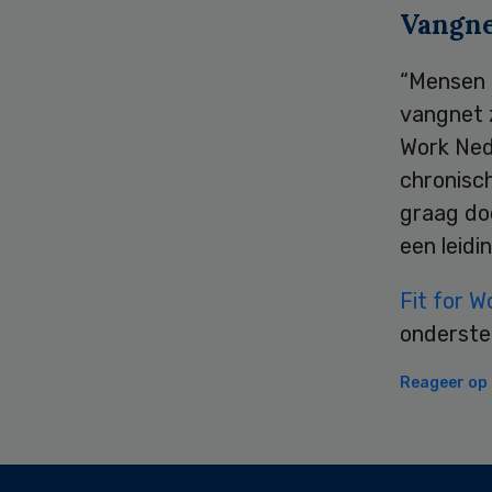
Vangne
“Mensen d
vangnet z
Work Ned
chronisc
graag do
een leidi
Fit for W
onderste
Reageer op d
Secondary