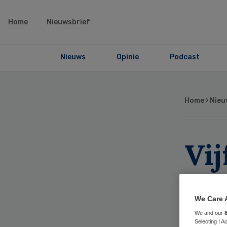
Home
Nieuwsbrief
Nieuws
Opinie
Podcast
Home
›
Nieu
Vij
we
ch
We Care 
We and our
Selecting I 