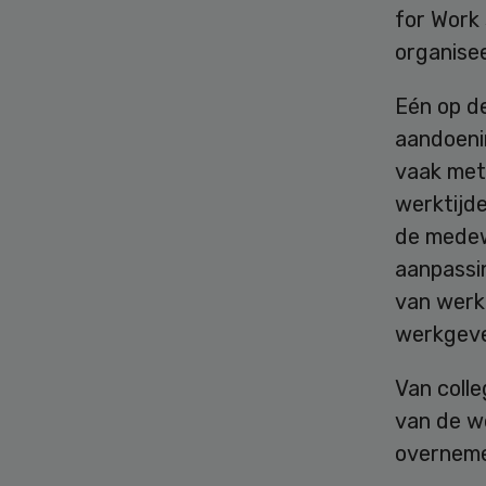
for Work
organise
Eén op d
aandoeni
vaak met
werktijde
de medew
aanpassi
van werkg
werkgever
Van colle
van de w
overneme