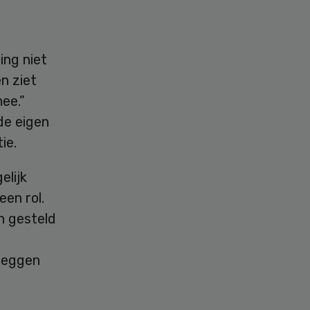
ing niet
n ziet
ee.”
de eigen
ie.
elijk
en rol.
n gesteld
 zeggen