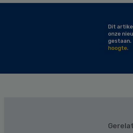
Secondary
Sidebar
Dit artike
onze nie
gestaan.
hoogte.
Gerela