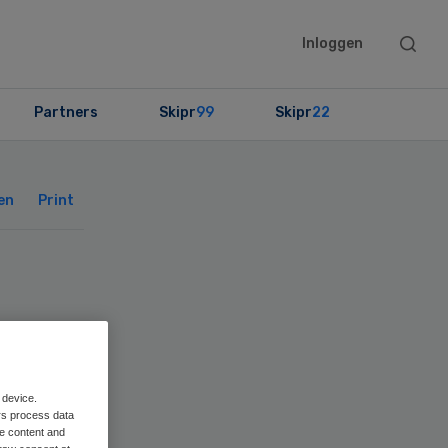
Searc
Inloggen
this
websit
Partners
Skipr
99
Skipr
22
Primary
Sidebar
en
Print
 device.
rs process data
me content and