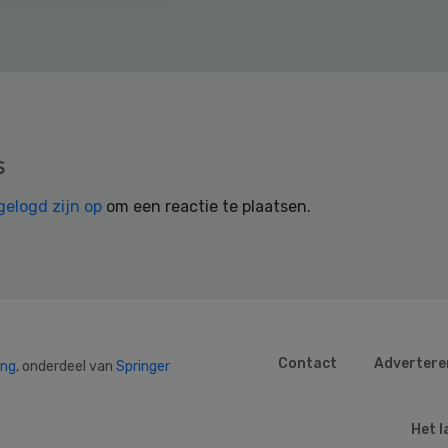
s
gelogd zijn op
om een reactie te plaatsen.
Contact
Advertere
ing
, onderdeel van
Springer
Het l