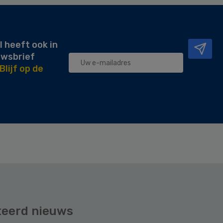
l heeft ook in
uwsbrief
Blijf op de
teerd nieuws