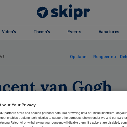
Video’s
Thema’s
Events
Vacatures
ws
Opslaan
Reageer nu
Del
ncent van Gogh
oort punten met
About Your Privacy
rzuimaanpak
887
partners store and access personal data, like browsing data or unique identifiers, on your
Accept enables tracking technologies to support the purposes shown under we and our partne
electing Reject All or withdrawing your consent will disable them. If trackers are disabled, so