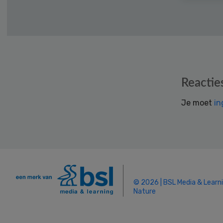
Reader
Reactie
Interactions
Je moet
in
© 2026 | BSL Media & Learn
Nature