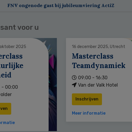
FNV ongenode gast bij jubileumviering ActiZ
sant voor u
 oktober 2025
16 december 2025, Utrecht
erclass
Masterclass
urlijke
Teamdynamiek
heid
09:00 - 16:30
Van der Valk Hotel
 - 00:00
older
Inschrijven
jven
Meer informatie
ormatie