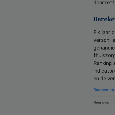
doorzett
Bereke
Elk jaar 
verschil
gehandic
thuiszor
Ranking 
indicato
en de ve
Reageer op d
Meer over: