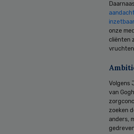
Daarnaas
aandacht
inzetbaa
onze med
cliënten 
vruchten
Ambiti
Volgens J
van Gogh 
zorgconc
zoeken d
anders, m
gedreven 