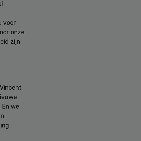
l
d voor
voor onze
eid zijn
 Vincent
nieuwe
. En we
on
zing