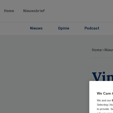
Home
Nieuwsbrief
Nieuws
Opinie
Podcast
Home
›
Nieu
Vi
sc
We Care 
ve
We and our
Selecting I 
to provide. S