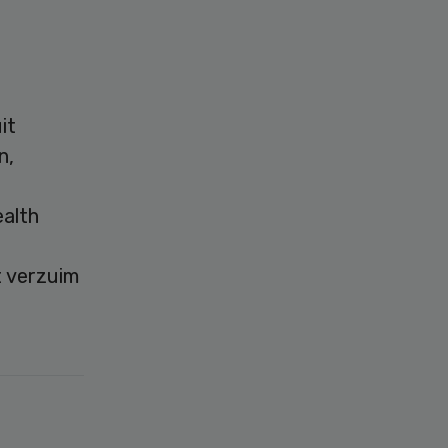
it
n,
ealth
t verzuim