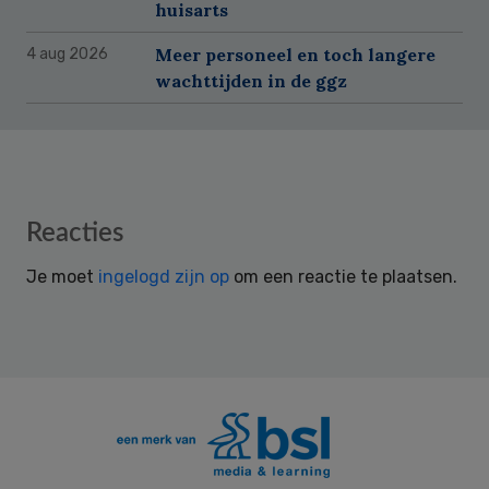
huisarts
Meer personeel en toch langere
4 aug 2026
wachttijden in de ggz
Reader
Reacties
Interactions
Je moet
ingelogd zijn op
om een reactie te plaatsen.