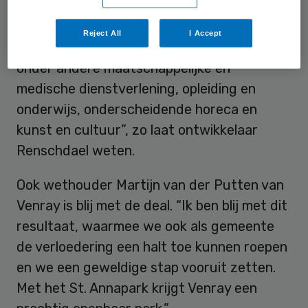
beste in zijn: onze primaire zorgtaken.”
Reject All
I Accept
“Bij de toekomstige invulling denken wij aan
onder andere maatschappelijke en
medische dienstverlening, opleiding en
onderwijs, onderscheidende horeca en
kunst en cultuur”, zo laat ontwikkelaar
Renschdael weten.
Ook wethouder Martijn van der Putten van
Venray is blij met de deal. “Ik ben blij met dit
resultaat, waarmee we ook als gemeente
de verloedering een halt toe kunnen roepen
en we een geweldige stap vooruit zetten.
Met het St. Annapark krijgt Venray een