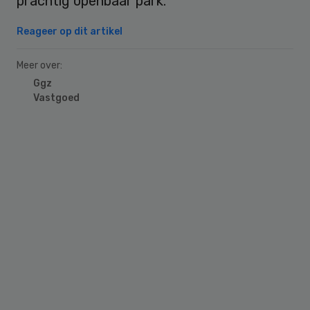
prachtig openbaar park.”
Reageer op dit artikel
Meer over:
Ggz
Vastgoed
Primary
Sidebar