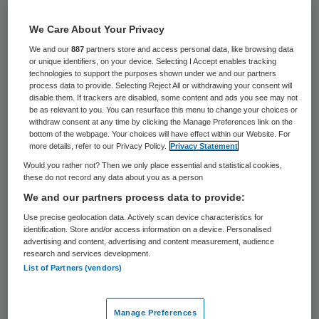
Vincent van Gogh, organisatie voor
We Care About Your Privacy
geestelijke gezondheidzorg, heeft het 46,5
We and our
887
partners store and access personal data, like browsing data
hectare grote St. Annapark in Venray
or unique identifiers, on your device. Selecting I Accept enables tracking
technologies to support the purposes shown under we and our partners
verkocht aan de Renschdael Groep. Die
process data to provide. Selecting Reject All or withdrawing your consent will
disable them. If trackers are disabled, some content and ads you see may not
gaat het terrein van het psychiatrisch
be as relevant to you. You can resurface this menu to change your choices or
ziekenhuis herontwikkelen.
withdraw consent at any time by clicking the Manage Preferences link on the
bottom of the webpage. Your choices will have effect within our Website. For
more details, refer to our Privacy Policy.
Privacy Statement
St. Anna werd in 1907 opgericht door de
Would you rather not? Then we only place essential and statistical cookies,
these do not record any data about you as a person
Zusters van Liefde uit Gent als
We and our partners process data to provide:
psychiatrisch ziekenhuis. Vincent van Gogh
Use precise geolocation data. Actively scan device characteristics for
heeft het terrein 110 jaren in eigendom
identification. Store and/or access information on a device. Personalised
advertising and content, advertising and content measurement, audience
gehad. Jolande Tijhuis, bestuursvoorzitter
research and services development.
bij Vincent van Gogh is blij met de verkoop.
List of Partners (vendors)
“We kunnen hiermee een langlopend dossier
sluiten en ons focussen op dat waar we het
Manage Preferences