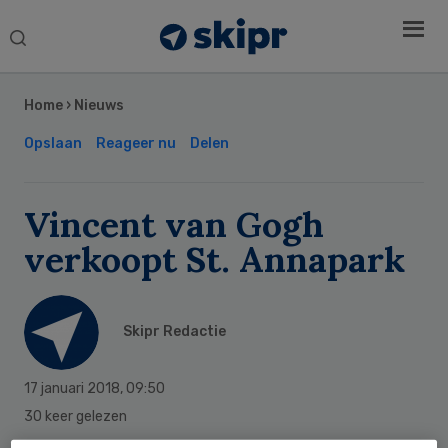
Search
this
Secondary
website
Sidebar
Home
›
Nieuws
Opslaan
Reageer nu
Delen
Vincent van Gogh
verkoopt St. Annapark
Skipr Redactie
17 januari 2018
,
09:50
30 keer gelezen