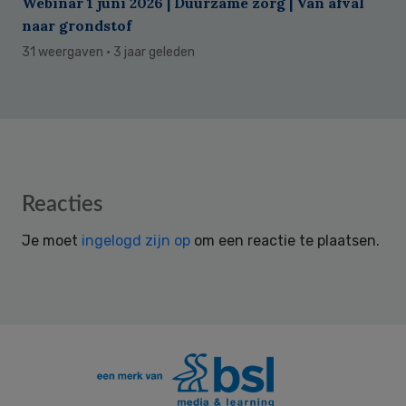
Webinar 1 juni 2026 | Duurzame zorg | Van afval
naar grondstof
31 weergaven
· 3 jaar geleden
Reader
Reacties
Interactions
Je moet
ingelogd zijn op
om een reactie te plaatsen.