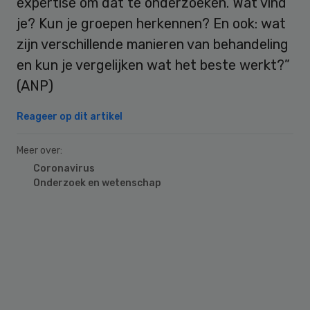
expertise om dat te onderzoeken. Wat vind
je? Kun je groepen herkennen? En ook: wat
zijn verschillende manieren van behandeling
en kun je vergelijken wat het beste werkt?”
(ANP)
Reageer op dit artikel
Meer over:
Coronavirus
Onderzoek en wetenschap
Primary
Sidebar