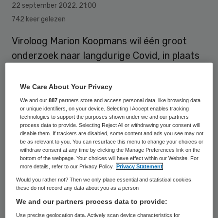
22 september 2022
,
21:00
742 keer gelezen
Viroloog Marion Koopmans wil één groot
onderzoek naar langdurige Covid, in plaats
van verschillende onderzoeken. Volgens
haar is het zonde dat de 10 miljoen euro die
We Care About Your Privacy
de regering beschikbaar heeft gesteld voor
We and our
887
partners store and access personal data, like browsing data
or unique identifiers, on your device. Selecting I Accept enables tracking
onderzoek naar langdurige Covid verdeeld
technologies to support the purposes shown under we and our partners
process data to provide. Selecting Reject All or withdrawing your consent will
wordt over verschillende onderzoeken.
disable them. If trackers are disabled, some content and ads you see may not
be as relevant to you. You can resurface this menu to change your choices or
withdraw consent at any time by clicking the Manage Preferences link on the
bottom of the webpage. Your choices will have effect within our Website. For
“Ik zou zeggen: doe een nationaal protocol,”
more details, refer to our Privacy Policy.
Privacy Statement
zegt ze in de NPO Radio 1-podcast Long
Would you rather not? Then we only place essential and statistical cookies,
these do not record any data about you as a person
Covid, de Schaduwpandemie. “Het
We and our partners process data to provide:
probleem met Nederland is: dan is er wel
Use precise geolocation data. Actively scan device characteristics for