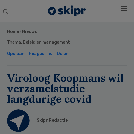
Search
this
Secondary
website
Sidebar
Home
›
Nieuws
Thema:
Beleid en management
Opslaan
Reageer nu
Delen
Viroloog Koopmans wil
verzamelstudie
langdurige covid
Skipr Redactie