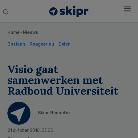
Search
this
Secondary
website
Sidebar
Home
›
Nieuws
Opslaan
Reageer nu
Delen
Visio gaat
samenwerken met
Radboud Universiteit
Skipr Redactie
21 oktober 2016
,
07:00