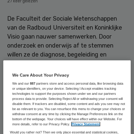
27 keer gelezen
De Faculteit der Sociale Wetenschappen
van de Radboud Universiteit en Koninklijke
Visio gaan nauwer samenwerken. Door
onderzoek en onderwijs af te stemmen
willen ze de diagnose, begeleiding en
participatie van mensen met een
meervoudige visuele beperking verbeteren.
We Care About Your Privacy
We and our
887
partners store and access personal data, like browsing data
Dit maakte Koninklijke Visio bekend op haar
or unique identifiers, on your device. Selecting I Accept enables tracking
technologies to support the purposes shown under we and our partners
website
. Professor Daniël Wigboldus
process data to provide. Selecting Reject All or withdrawing your consent will
decaan van de faculteit Sociale
disable them. If trackers are disabled, some content and ads you see may not
be as relevant to you. You can resurface this menu to change your choices or
Wetenschappen en Marten de Bruine,
withdraw consent at any time by clicking the Manage Preferences link on the
bottom of the webpage. Your choices will have effect within our Website. For
voorzitter van de raad van bestuur van
more details, refer to our Privacy Policy.
Privacy Statement
Koninklijke Visio hebben vorige week een
Would you rather not? Then we only place essential and statistical cookies,