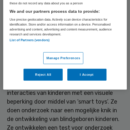
these do not record any data about you as a person
samenwerkingsovereenkomst getekend om
We and our partners process data to provide:
de integratie van kennisontwikkeling met
Use precise geolocation data. Actively scan device characteristics for
praktisch handelen te bevorderen.
identification. Store and/or access information on a device. Personalised
advertising and content, advertising and content measurement, audience
research and services development.
List of Partners (vendors)
Projecten
Visio werkt samen met de onderzoeksgroep
Manage Preferences
Beweging in Zicht van de Radboud
Universiteit. Zij werken onder andere aan
Reject All
I Accept
het bevorderen van spelen en sociale
interacties van kinderen met een visuele
beperking door middel van ‘smart toys’. Ze
doen onderzoek naar een mogelijke knik in
de ontwikkeling van blindgeboren kinderen.
Ze ontwikkelen een test voor onderzoek