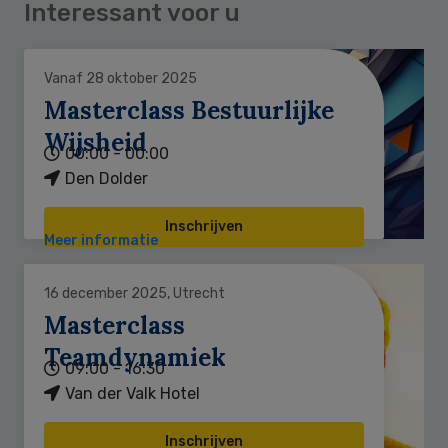
Interessant voor u
Vanaf 28 oktober 2025
Masterclass Bestuurlijke
Wijsheid
00:00 - 00:00
Den Dolder
Inschrijven
Meer informatie
16 december 2025, Utrecht
Masterclass
Teamdynamiek
09:00 - 16:30
Van der Valk Hotel
Inschrijven