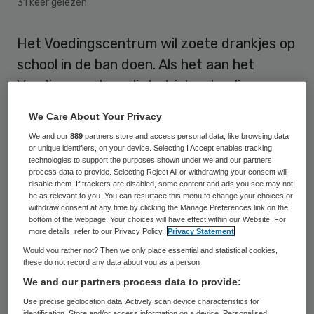
31 keer gelezen
Het Voedingscentrum wil zoete drankjes op
school in de ban doen. Als het aan het
Voedingscentrum ligt, drinken leerlingen op
de basisschool alleen nog water en melk.
We Care About Your Privacy
We and our
889
partners store and access personal data, like browsing data
Het Voedingscentrum reageert daarmee op
or unique identifiers, on your device. Selecting I Accept enables tracking
het
verbod op zoete drankjes
dat
technologies to support the purposes shown under we and our partners
process data to provide. Selecting Reject All or withdrawing your consent will
basisschool De Albatros in Dordrecht heeft
disable them. If trackers are disabled, some content and ads you see may not
be as relevant to you. You can resurface this menu to change your choices or
ingevoerd. Een rigoureuze maatregel,
withdraw consent at any time by clicking the Manage Preferences link on the
bottom of the webpage. Your choices will have effect within our Website. For
erkent directeur Mark van der Sluijs in het
more details, refer to our Privacy Policy.
Privacy Statement
Algemeen Dagblad, maar de school heeft
Would you rather not? Then we only place essential and statistical cookies,
these do not record any data about you as a person
geen andere keuze. Eén op de drie kinderen
We and our partners process data to provide:
in zijn wijk is te zwaar. “We doen bijna alles
Use precise geolocation data. Actively scan device characteristics for
op onze school gezond. Tijdens de
identification. Store and/or access information on a device. Personalised