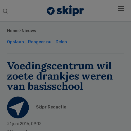
Search
this
Secondary
website
Sidebar
Home
›
Nieuws
Opslaan
Reageer nu
Delen
Voedingscentrum wil
zoete drankjes weren
van basisschool
Skipr Redactie
21 juni 2016
,
09:12