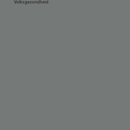
Volksgezondheid
Primary
Sidebar