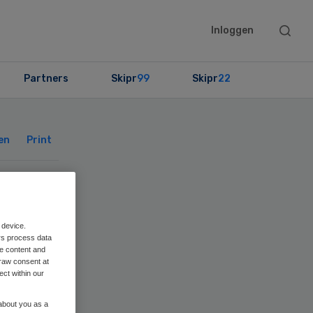
Searc
Inloggen
this
websit
Partners
Skipr
99
Skipr
22
Primary
Sidebar
en
Print
er
 device.
rs process data
me content and
raw consent at
ect within our
 about you as a