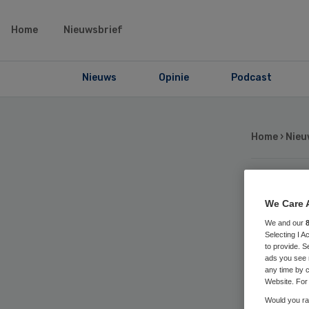
Home
Nieuwsbrief
Nieuws
Opinie
Podcast
Home
›
Nieu
Vo
We Care 
We and our
af
Selecting I 
to provide. S
ads you see 
zi
any time by c
Website. For 
Would you rat