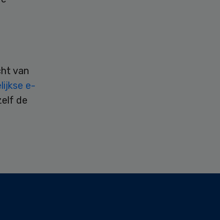
cht van
ijkse e-
zelf de