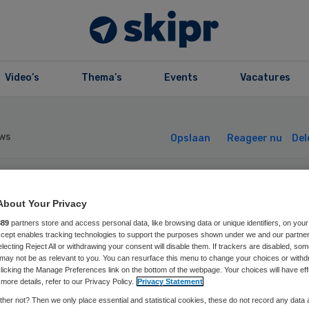
Video’s
Thema’s
Events
Vacatures
ws
Opslaan
Reageer nu
Del
lop geruchten ov
About Your Privacy
889
partners store and access personal data, like browsing data or unique identifiers, on your
bouw Delfzicht
Accept enables tracking technologies to support the purposes shown under we and our partne
electing Reject All or withdrawing your consent will disable them. If trackers are disabled, so
may not be as relevant to you. You can resurface this menu to change your choices or withd
ekenhuis
licking the Manage Preferences link on the bottom of the webpage. Your choices will have eff
more details, refer to our Privacy Policy.
Privacy Statement
her not? Then we only place essential and statistical cookies, these do not record any data