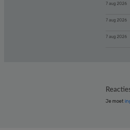
7 aug 2026
7 aug 2026
7 aug 2026
Reader
Reactie
Interactions
Je moet
in