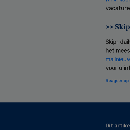
vacature
>> Skip
Skipr dai
het mees
mailnieu
voor u in
Reageer op d
Secondary
Sidebar
Dit artike