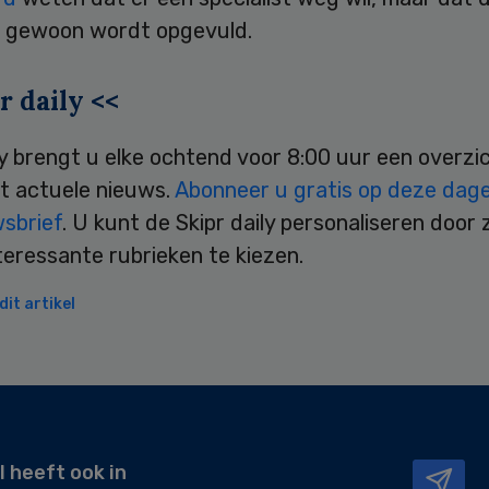
 gewoon wordt opgevuld.
r daily <<
ly brengt u elke ochtend voor 8:00 uur een overzi
t actuele nieuws.
Abonneer u gratis op deze dagel
wsbrief
. U kunt de Skipr daily personaliseren door 
teressante rubrieken te kiezen.
it artikel
l heeft ook in