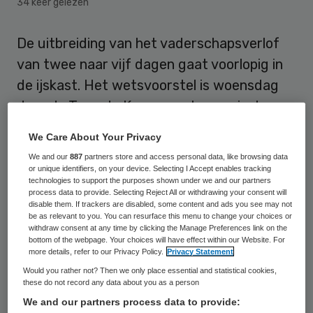
34 keer gelezen
De uitbreiding van het vaderschapsverlof
van twee naar vijf dagen gaat voorlopig in
de ijskast. Het wetsvoorstel is woensdag
door de Tweede Kamer controversieel
verklaard. De drie dagen extra onbetaald
We Care About Your Privacy
ouderschapsverlof zou eigenlijk per 2019
We and our
887
partners store and access personal data, like browsing data
van kracht worden.
or unique identifiers, on your device. Selecting I Accept enables tracking
technologies to support the purposes shown under we and our partners
process data to provide. Selecting Reject All or withdrawing your consent will
Het voorstel heeft een grote financiële
disable them. If trackers are disabled, some content and ads you see may not
be as relevant to you. You can resurface this menu to change your choices or
impact en dient daarom aan de
withdraw consent at any time by clicking the Manage Preferences link on the
bottom of the webpage. Your choices will have effect within our Website. For
formatietafel te worden behandeld, zei
more details, refer to our Privacy Policy.
Privacy Statement
VVD’er Dilan Ye?ilgöz. Zij kreeg onder meer
Would you rather not? Then we only place essential and statistical cookies,
these do not record any data about you as a person
steun van het CDA en D66, hoewel die
We and our partners process data to provide:
partijen voor uitbreiding van het verlof zijn.