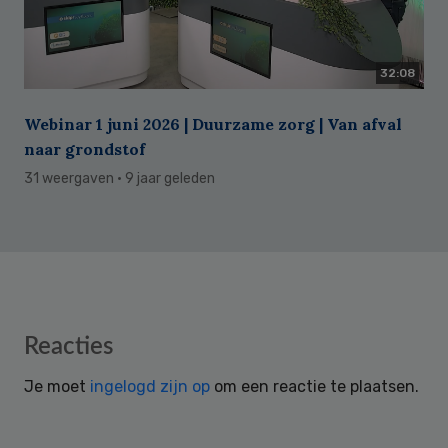
32:08
Webinar 1 juni 2026 | Duurzame zorg | Van afval
naar grondstof
31 weergaven
· 9 jaar geleden
Reader
Reacties
Interactions
Je moet
ingelogd zijn op
om een reactie te plaatsen.