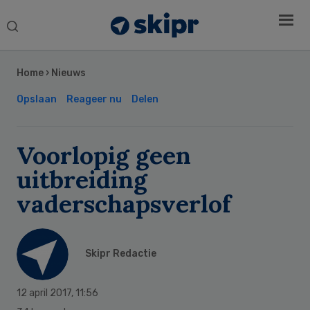
Search
this
Secondary
website
Sidebar
Home
›
Nieuws
Opslaan
Reageer nu
Delen
Voorlopig geen
uitbreiding
vaderschapsverlof
Skipr Redactie
12 april 2017
,
11:56