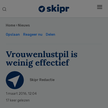
Search
this
Secondary
website
Sidebar
Home
›
Nieuws
Opslaan
Reageer nu
Delen
Vrouwenlustpil is
weinig effectief
Skipr Redactie
1 maart 2016
,
12:04
17 keer gelezen