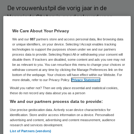
De vrouwenlustpil die vorig jaar in de
Verenigde Staten is goedgekeurd voor
vrouwen met een verminderd seksueel
We Care About Your Privacy
verlangen, is weinig effectief. Bovendien
We and our
887
partners store and access personal data, like browsing data
heeft Addyi negatieve bijwerkingen
or unique identifiers, on your device. Selecting I Accept enables tracking
technologies to support the purposes shown under we and our partners
waaronder duizeligheid, misselijkheid,
process data to provide. Selecting Reject All or withdrawing your consent will
disable them. If trackers are disabled, some content and ads you see may not
slaperigheid en moeheid.
be as relevant to you. You can resurface this menu to change your choices or
withdraw consent at any time by clicking the Manage Preferences link on the
bottom of the webpage. Your choices will have effect within our Website. For
Dat schrijven onderzoekers van het
more details, refer to our Privacy Policy.
Privacy Statement
Erasmus MC, samen met collega’s van de
Would you rather not? Then we only place essential and statistical cookies,
these do not record any data about you as a person
Vrije Universiteit Brussel en het AMC, 29
We and our partners process data to provide:
februari in het wetenschappelijk tijdschrift
Use precise geolocation data. Actively scan device characteristics for
JAMA Internal Medicine
. De onderzoekers
identification. Store and/or access information on a device. Personalised
advertising and content, advertising and content measurement, audience
bestudeerden gepubliceerde en
research and services development.
ongepubliceerde onderzoeken over de
List of Partners (vendors)