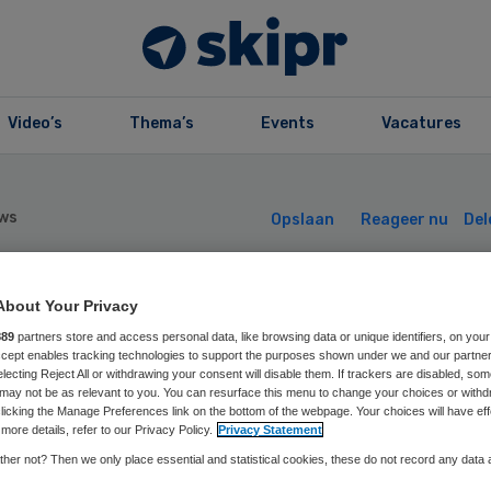
Video’s
Thema’s
Events
Vacatures
ws
Opslaan
Reageer nu
Del
D wil mishandel
About Your Privacy
889
partners store and access personal data, like browsing data or unique identifiers, on your
Accept enables tracking technologies to support the purposes shown under we and our partne
handicapten
electing Reject All or withdrawing your consent will disable them. If trackers are disabled, so
may not be as relevant to you. You can resurface this menu to change your choices or withd
licking the Manage Preferences link on the bottom of the webpage. Your choices will have eff
arder bestraft z
more details, refer to our Privacy Policy.
Privacy Statement
her not? Then we only place essential and statistical cookies, these do not record any data