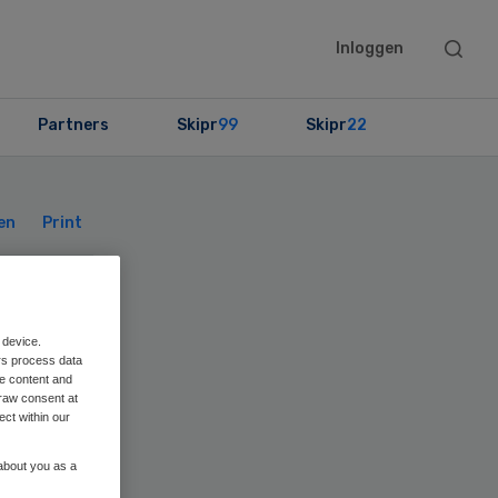
Searc
Inloggen
this
websit
Partners
Skipr
99
Skipr
22
Primary
Sidebar
en
Print
ing
 device.
rs process data
me content and
raw consent at
ect within our
ien
 about you as a