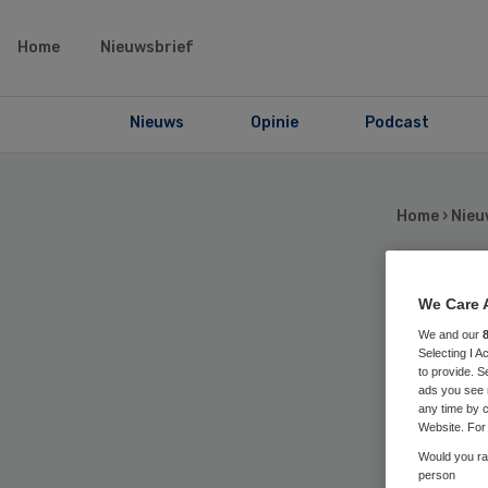
Home
Nieuwsbrief
Nieuws
Opinie
Podcast
Home
›
Nieu
VV
We Care 
We and our
Selecting I 
ge
to provide. S
ads you see 
any time by c
zwa
Website. For 
Would you rat
person