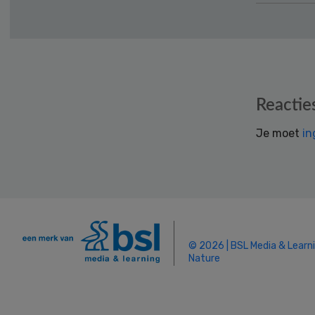
Reader
Reactie
Interactions
Je moet
in
© 2026 | BSL Media & Learn
Nature