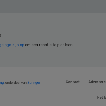
s
gelogd zijn op
om een reactie te plaatsen.
Contact
Advertere
ing
, onderdeel van
Springer
Het l