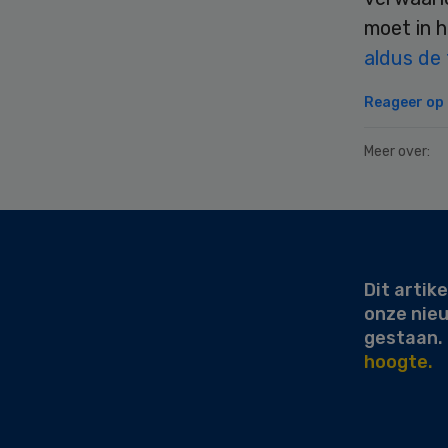
moet in h
aldus de 
Reageer op d
Meer over:
Secondary
Sidebar
Dit artike
onze nie
gestaan.
hoogte.