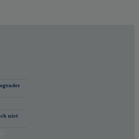
nsgender
sch niet
IE