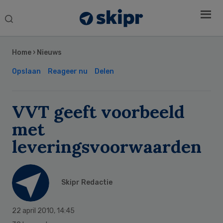
Search
this
Secondary
website
Sidebar
Home
›
Nieuws
Opslaan
Reageer nu
Delen
VVT geeft voorbeeld
met
leveringsvoorwaarden
Skipr Redactie
22 april 2010
,
14:45