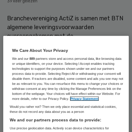
39 keer gelezen
Branchevereniging ActiZ is samen met BTN
algemene leveringsvoorwaarden
overeengekomen met de
patiëntenorganisaties. Het is voor het eerst
We Care About Your Privacy
dat een sector binnen de zorg op deze
We and our
889
partners store and access personal data, like browsing data
manier duidelijkheid geeft over eigen
or unique identifiers, on your device. Selecting I Accept enables tracking
technologies to support the purposes shown under we and our partners
product.
process data to provide. Selecting Reject All or withdrawing your consent will
disable them. If trackers are disabled, some content and ads you see may not
be as relevant to you. You can resurface this menu to change your choices or
Reële verwachtingen
withdraw consent at any time by clicking the Manage Preferences link on the
bottom of the webpage. Your choices will have effect within our Website. For
more details, refer to our Privacy Policy.
Privacy Statement
“Het is belangrijk dat de tweezijdige
Would you rather not? Then we only place essential and statistical cookies,
these do not record any data about you as a person
leveringsvoorwaarden er zijn, omdat deze
We and our partners process data to provide:
duidelijkheid creëren voor consumenten en
Use precise geolocation data. Actively scan device characteristics for
ondernemers over de
wederzijdse