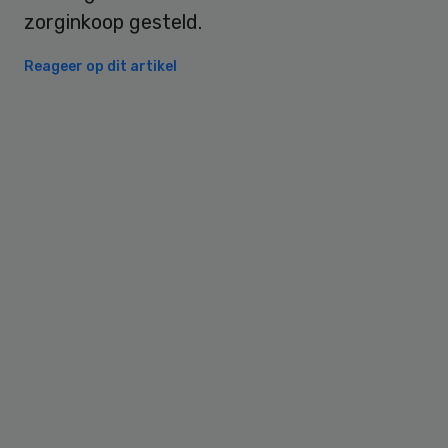
zorginkoop gesteld.
Reageer op dit artikel
Primary
Sidebar