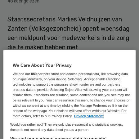
48 keer gelezen
Staatssecretaris Marlies Veldhuijzen van
Zanten (Volksgezondheid) opent woensdag
een meldpunt voor medewerkers in de zorg
die te maken hebben met
minutenregistratie. De bewindsvrouw wil
weten wie nog met die registratie werkt en
We Care About Your Privacy
waarom, want van haar hoeft het echt niet.
We and our
889
partners store and access personal data, like browsing data
or unique identifiers, on your device. Selecting I Accept enables tracking
technologies to support the purposes shown under we and our partners
process data to provide. Selecting Reject All or withdrawing your consent will
Klachten aan adres VWS
disable them. If trackers are disabled, some content and ads you see may not
be as relevant to you. You can resurface this menu to change your choices or
withdraw consent at any time by clicking the Manage Preferences link on the
“Het is een hardnekkig misverstand dat de
bottom of the webpage. Your choices will have effect within our Website. For
more details, refer to our Privacy Policy.
Privacy Statement
overheid dit voorschrijft. Daarom wil ik
Would you rather not? Then we only place essential and statistical cookies,
weten waarom sommige medewerkers er
these do not record any data about you as a person
toch nog steeds mee worden
We and our partners process data to provide: