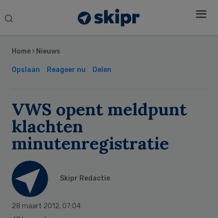
Search
this
Secondary
website
Sidebar
Home
›
Nieuws
Opslaan
Reageer nu
Delen
VWS opent meldpunt
klachten
minutenregistratie
Skipr Redactie
28 maart 2012
,
07:04