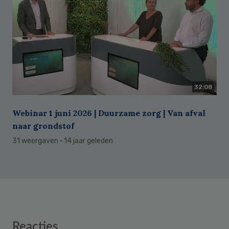
32:08
Webinar 1 juni 2026 | Duurzame zorg | Van afval
naar grondstof
31 weergaven
· 14 jaar geleden
Reader
Reacties