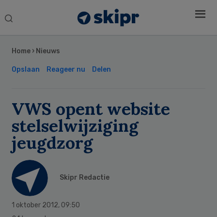
Search
this
Secondary
website
Sidebar
Home
›
Nieuws
Opslaan
Reageer nu
Delen
VWS opent website
stelselwijziging
jeugdzorg
Skipr Redactie
1 oktober 2012
,
09:50