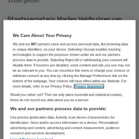
24 keer gelezen
Staatssecretaris Marlies Veldhuijzen van
Zanten (VWS) heeft op 28 september de
We Care About Your Privacy
website www.voordejeugd.nl gelanceerd.
We and our
887
partners store and access personal data, like browsing data
De site biedt informatie voor iedereen die
or unique identifiers, on your device. Selecting I Accept enables tracking
technologies to support the purposes shown under we and our partners
zich bezighoudt met de jeugdzorg en dus
process data to provide. Selecting Reject All or withdrawing your consent will
te maken krijgt met de stelselwijziging in de
disable them. If trackers are disabled, some content and ads you see may not
be as relevant to you. You can resurface this menu to change your choices or
jeugdzorg.
withdraw consent at any time by clicking the Manage Preferences link on the
bottom of the webpage. Your choices will have effect within our Website. For
more details, refer to our Privacy Policy.
Privacy Statement
Stelselwijziging jeugdzorg
Would you rather not? Then we only place essential and statistical cookies,
these do not record any data about you as a person
We and our partners process data to provide:
Gemeenten worden vanaf 1 januari 2015
Use precise geolocation data. Actively scan device characteristics for
verantwoordelijk voor alle ondersteuning,
identification. Store and/or access information on a device. Personalised
advertising and content, advertising and content measurement, audience
hulp en zorg voor jeugd en ouders, zowel
research and services development.
bestuurlijk als financieel. De wet hiervoor is