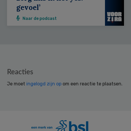
gevoel’
Naar de podcast
Reader
Reacties
Interactions
Je moet
ingelogd zijn op
om een reactie te plaatsen.