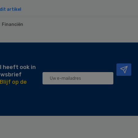
it artikel
Financiën
l heeft ook in
uwsbrief
Blijf op de