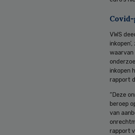
Covid-
VWS deed 
inkopen’,
waarvan d
onderzoek
inkopen h
rapport d
“Deze on
beroep o
van aanb
onrechtma
rapport v