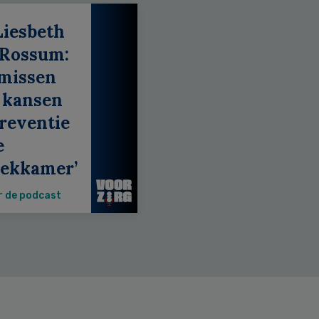
Liesbeth
 Rossum:
 missen
 kansen
reventie
e
eekkamer’
r de podcast