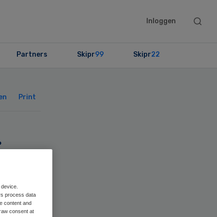
Searc
Inloggen
this
websit
Partners
Skipr
99
Skipr
22
Primary
Sidebar
en
Print
g
 device.
rs process data
me content and
raw consent at