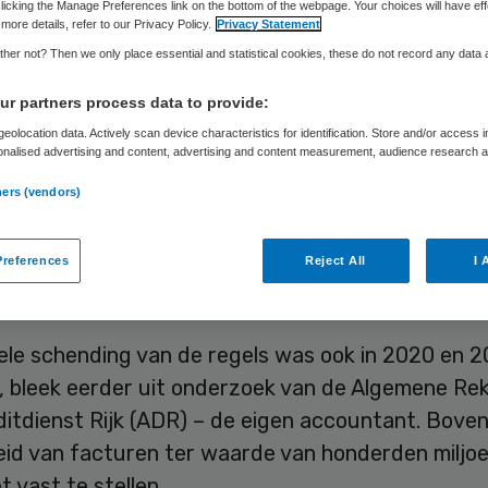
licking the Manage Preferences link on the bottom of the webpage. Your choices will have eff
more details, refer to our Privacy Policy.
Privacy Statement
her not? Then we only place essential and statistical cookies, these do not record any data
Frits Baltesen
11 mei 2023
,
10:14
1857 keer gelezen
r partners process data to provide:
eolocation data. Actively scan device characteristics for identification. Store and/or access 
terie van VWS heeft vorig jaar weer op grote sch
onalised advertising and content, advertising and content measurement, audience research 
.
dingswet overtreden. Het gaat in ieder geval om
ners (vendors)
uro aan onrechtmatige inkopen. Dat blijkt volgens
 uit een interimrapport van de Auditdienst Rijk, 
references
Reject All
I 
saccountant.
ele schending van de regels was ook in 2020 en 2
, bleek eerder uit onderzoek van de Algemene R
itdienst Rijk (ADR) – de eigen accountant. Boven
heid van facturen ter waarde van honderden miljo
t vast te stellen.