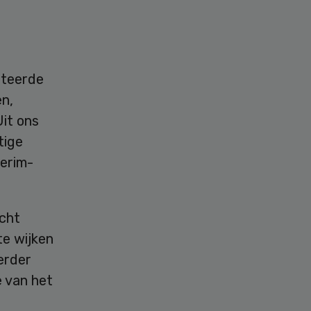
ateerde
en,
it ons
tige
terim-
cht
e wijken
erder
e van het