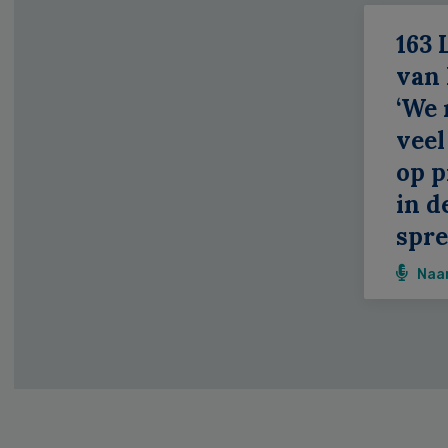
163 
van
‘We
veel
op p
in d
spr
Naa