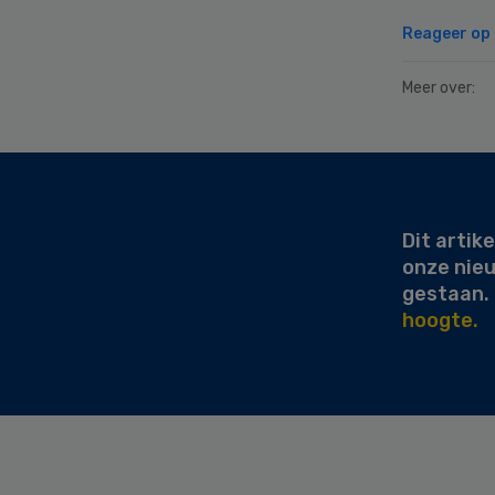
Reageer op d
Meer over:
Secondary
Sidebar
Dit artike
onze nie
gestaan.
hoogte.