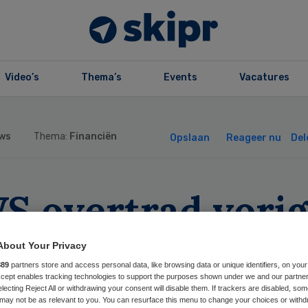
Video’s
Thema’s
Events
Vacatures
ws
Thema:
Financiën
Opslaan
Reageer nu
Del
S overtrad vori
ar weer
About Your Privacy
889
partners store and access personal data, like browsing data or unique identifiers, on your
nbestedingswet
Accept enables tracking technologies to support the purposes shown under we and our partne
electing Reject All or withdrawing your consent will disable them. If trackers are disabled, so
may not be as relevant to you. You can resurface this menu to change your choices or withd