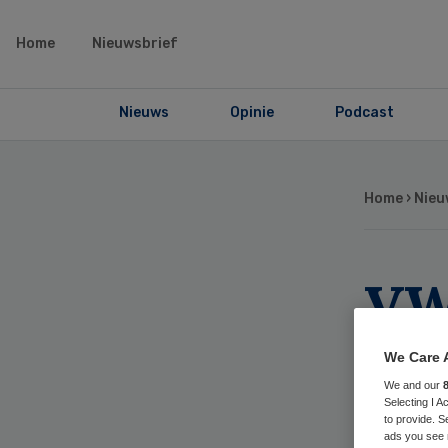
Home
Nieuwsbrief
Nieuws
Opinie
Podcast
Home
›
Nieu
VW
ja
We Care 
We and our
aa
Selecting I 
to provide. S
ads you see 