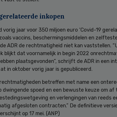
gerelateerde inkopen
vorig jaar voor 350 miljoen euro ‘Covid-19 gerel
 zoals vaccins, beschermingsmiddelen en zelftest
e ADR de rechtmatigheid niet kan vaststellen. “U
 blijkt dat voornamelijk in begin 2022 onrechtma
ebben plaatsgevonden”, schrijft de ADR in een in
at in oktober vorig jaar is gepubliceerd.
rechtmatigheden betreffen met name een ontere
p dwingende spoed en een bewuste keuze om af t
estedingswetgeving en verlengingen van reeds e
tig afgesloten contracten.” De definitieve versi
erschijnt op 17 mei. (ANP)