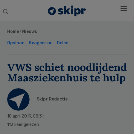
Search
this
Secondary
website
Sidebar
Home
›
Nieuws
Opslaan
Reageer nu
Delen
VWS schiet noodlijdend
Maasziekenhuis te hulp
Skipr Redactie
18 april 2019
,
08:31
113 keer gelezen