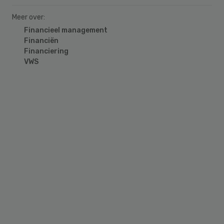
Meer over:
Financieel management
Financiën
Financiering
VWS
Primary
Sidebar