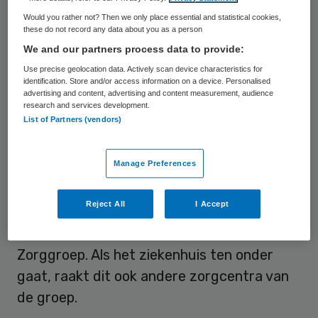
gekomen door ongunstige financiering van
Would you rather not? Then we only place essential and statistical cookies,
een nieuw onderkomen. Daarnaast viel de
these do not record any data about you as a person
verkoop van het oude gebouw tegen.
We and our partners process data to provide:
“Zonder maatregelen ontstaan er mogelijk
Use precise geolocation data. Actively scan device characteristics for
identification. Store and/or access information on a device. Personalised
later dit jaar al risico’s voor de continuïteit
advertising and content, advertising and content measurement, audience
research and services development.
van de zorgverlening door het ziekenhuis”,
List of Partners (vendors)
aldus de minister.
Manage Preferences
Hij draagt bij aan de redding van het
Maasziekenhuis omdat het een belangrijke
Reject All
I Accept
aanbieder van zorg in de regio is. Het
Maasziekenhuis
is onderdeel van de Pantein
Zorggroep. Als het ziekenhuis ten onder
gaat, raakt dit ook andere zorgcentra van
de groep.