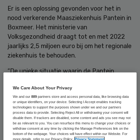
Er is een oplossing gevonden voor het in
nood verkerende Maasziekenhuis Pantein in
Boxmeer. Het ministerie van
Volksgezondheid draagt tot en met 2022
jaarlijks 2,5 miljoen euro bij om het regionale
ziekenhuis te behouden.
“De unieke situatie waarin de Pantein
Zorggroep zich thans bevindt, maakt in dit
We Care About Your Privacy
specifieke geval betrokkenheid van de
We and our
889
partners store and access personal data, like browsing data
overheid noodzakelijk om de continuïteit
or unique identifiers, on your device. Selecting I Accept enables tracking
van zorg te garanderen”,
schrijft minister
technologies to support the purposes shown under we and our partners
process data to provide. Selecting Reject All or withdrawing your consent will
Bruno Bruins aan de Kamer
.
disable them. If trackers are disabled, some content and ads you see may not
be as relevant to you. You can resurface this menu to change your choices or
withdraw consent at any time by clicking the Manage Preferences link on the
De instelling is onder meer in de problemen
bottom of the webpage. Your choices will have effect within our Website. For
more details, refer to our Privacy Policy.
Privacy Statement