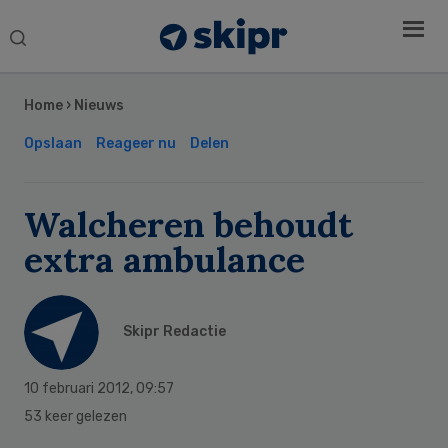
Search
this
Secondary
website
Sidebar
Home
›
Nieuws
Opslaan
Reageer nu
Delen
Walcheren behoudt
extra ambulance
Skipr Redactie
10 februari 2012
,
09:57
53 keer gelezen