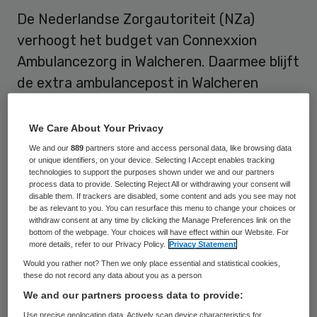
De Nederlandse Zorgautoriteit (NZa)
verhoogt het budget van Connexxion
Ambulancezorg in Walcheren. Daarmee blijft
de extra ambulancepost in Walcheren
bestaan.
We Care About Your Privacy
In 2011 kreeg de NZa het verzoek van
We and our
889
partners store and access personal data, like browsing data
Connexxion Ambulancezorg om
voor de
or unique identifiers, on your device. Selecting I Accept enables tracking
technologies to support the purposes shown under we and our partners
ambulancepost extra middelen beschikbaar
process data to provide. Selecting Reject All or withdrawing your consent will
disable them. If trackers are disabled, some content and ads you see may not
te stellen
. Omdat die er niet zijn binnen het
be as relevant to you. You can resurface this menu to change your choices or
huidige budget, besluit de NZa in dit
withdraw consent at any time by clicking the Manage Preferences link on the
bottom of the webpage. Your choices will have effect within our Website. For
uitzonderlijke geval het budget te
more details, refer to our Privacy Policy.
Privacy Statement
verhogen. Als zij dat niet zou doen, is
Would you rather not? Then we only place essential and statistical cookies,
these do not record any data about you as a person
voldoende ambulancezorg op de kop van
We and our partners process data to provide:
Walcheren niet gegarandeerd. Ook kunnen
Use precise geolocation data. Actively scan device characteristics for