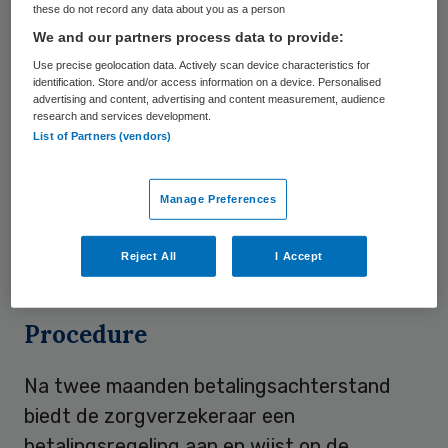
these do not record any data about you as a person
‘bestuursrechtelijke premie’ opleggen van
We and our partners process data to provide:
rond de 130 euro per maand, gemiddeld
Use precise geolocation data. Actively scan device characteristics for
identification. Store and/or access information on a device. Personalised
dertig procent hoger dan de huidige premie.
advertising and content, advertising and content measurement, audience
De wanbetaler moet deze hogere premie
research and services development.
List of Partners (vendors)
blijven betalen tot zijn
betalingsachterstand volledig is
Manage Preferences
weggewerkt. In 2008 waren er in Nederland
ongeveer 280.000 mensen die de premie
Reject All
I Accept
voor hun
zorgverzekering niet betaalden
.
Procedure
Na twee maanden betalingsachterstand
biedt de zorgverzekeraar een
betalingsregeling aan en wijst op de