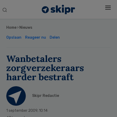
Search
this
Secondary
website
Sidebar
Home
›
Nieuws
Opslaan
Reageer nu
Delen
Wanbetalers
zorgverzekeraars
harder bestraft
Skipr Redactie
1 september 2009
,
10:14