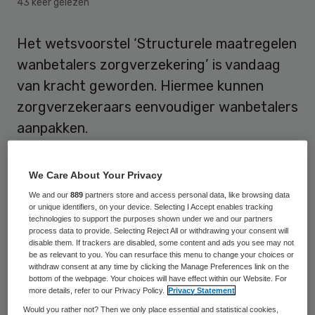
43 keer gelezen
Het wetsvoorstel ‘Structurele maatregelen
wanbetalers zorgverzekering’ is vandaag
van kracht geworden. Hiermee kunnen
zorgverzekeraars eenvoudiger wanbetalers
aanpakken.
Bestuursrechtelijke premie
We Care About Your Privacy
We and our
889
partners store and access personal data, like browsing data
Met de invoering van de nieuwe regels,
or unique identifiers, on your device. Selecting I Accept enables tracking
technologies to support the purposes shown under we and our partners
riskeren mensen die zes maanden of meer
process data to provide. Selecting Reject All or withdrawing your consent will
disable them. If trackers are disabled, some content and ads you see may not
achterstand hebben bij het betalen van hun
be as relevant to you. You can resurface this menu to change your choices or
withdraw consent at any time by clicking the Manage Preferences link on the
zorgpremie, een boete in de vorm van een
bottom of the webpage. Your choices will have effect within our Website. For
bestuursrechtelijke premie. Het
College
more details, refer to our Privacy Policy.
Privacy Statement
Would you rather not? Then we only place essential and statistical cookies,
voor Zorgverzekeringen
(CVZ) kan hen een