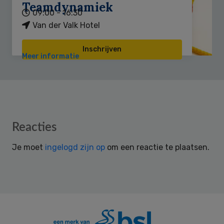
Teamdynamiek
09:00 - 16:30
Van der Valk Hotel
Inschrijven
Meer informatie
Reader
Reacties
Interactions
Je moet
ingelogd zijn op
om een reactie te plaatsen.