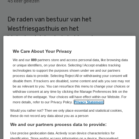
45 keer gelezen
De raden van bestuur van het
Westfriesgasthuis en het
Waterlandziekenhuis hebben de
voorgenomen fusie formeel goedgekeurd.
We Care About Your Privacy
De twee Noord-Hollandse ziekenhuizen
We and our
889
partners store and access personal data, like browsing data
leggen hun plannen nu voor aan ACM en
or unique identifiers, on your device. Selecting I Accept enables tracking
technologies to support the purposes shown under we and our partners
NZa.
process data to provide. Selecting Reject All or withdrawing your consent will
disable them. If trackers are disabled, some content and ads you see may not
be as relevant to you. You can resurface this menu to change your choices or
“We hebben de stap richting deze fusie
withdraw consent at any time by clicking the Manage Preferences link on the
bottom of the webpage. Your choices will have effect within our Website. For
gezet zodat we de deskundige en goede
more details, refer to our Privacy Policy.
Privacy Statement
zorg, die onze patiënten nu dichtbij huis
Would you rather not? Then we only place essential and statistical cookies,
these do not record any data about you as a person
krijgen, ook in
de toekomst kunnen blijven
We and our partners process data to provide:
garanderen
,” aldus bestuursvoorzitters
Use precise geolocation data. Actively scan device characteristics for
Arno Timmermans en Michel Galjee.
identification. Store and/or access information on a device. Personalised