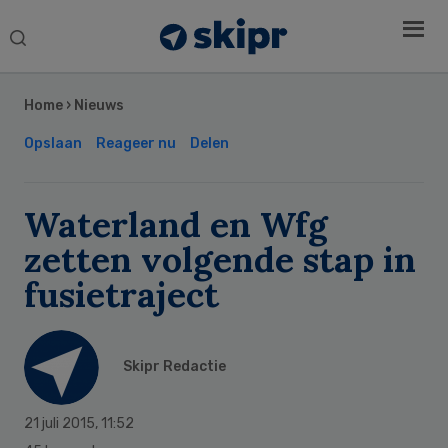
Search
this
Secondary
website
Sidebar
Home
›
Nieuws
Opslaan
Reageer nu
Delen
Waterland en Wfg
zetten volgende stap in
fusietraject
Skipr Redactie
21 juli 2015
,
11:52