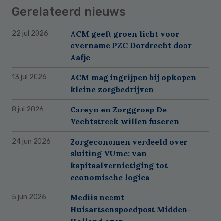
Gerelateerd nieuws
ACM geeft groen licht voor
22 jul 2026
overname PZC Dordrecht door
Aafje
ACM mag ingrijpen bij opkopen
13 jul 2026
kleine zorgbedrijven
Careyn en Zorggroep De
8 jul 2026
Vechtstreek willen fuseren
Zorgeconomen verdeeld over
24 jun 2026
sluiting VUmc: van
kapitaalvernietiging tot
economische logica
Mediis neemt
5 jun 2026
Huisartsenspoedpost Midden-
Holland over