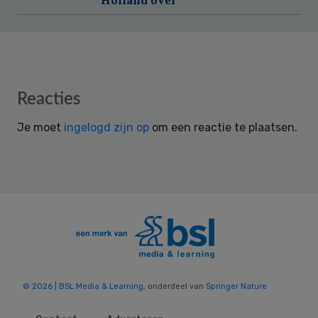
Reader
Reacties
Interactions
Je moet
ingelogd zijn op
om een reactie te plaatsen.
© 2026 | BSL Media & Learning
, onderdeel van
Springer Nature