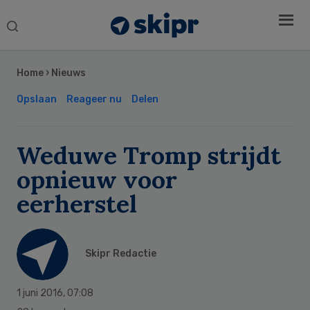
Search
this
Secondary
website
Sidebar
Home
›
Nieuws
Opslaan
Reageer nu
Delen
Weduwe Tromp strijdt
opnieuw voor
eerherstel
Skipr Redactie
1 juni 2016
,
07:08