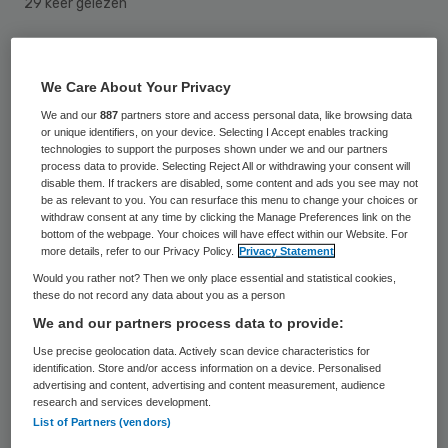
29 keer gelezen
Opnieuw trekt de weduwe van huisarts
We Care About Your Privacy
Nico Tromp uit Tuitjenhorn ten strijde op
We and our
887
partners store and access personal data, like browsing data
zoek naar eerherstel voor haar man. De
or unique identifiers, on your device. Selecting I Accept enables tracking
Raad van State (RvS) doet woensdag
technologies to support the purposes shown under we and our partners
process data to provide. Selecting Reject All or withdrawing your consent will
uitspraak in het hoger beroep dat Anneke
disable them. If trackers are disabled, some content and ads you see may not
be as relevant to you. You can resurface this menu to change your choices or
Tromp aantekende tegen een eerder vonnis
withdraw consent at any time by clicking the Manage Preferences link on the
bottom of the webpage. Your choices will have effect within our Website. For
van de rechter in Noord-Holland over de
more details, refer to our Privacy Policy.
Privacy Statement
manier waarop de Inspectie voor de
Would you rather not? Then we only place essential and statistical cookies,
these do not record any data about you as a person
Gezondheidszorg (IGZ) in 2013 optrad
We and our partners process data to provide:
richting haar overleden echtgenoot.
Use precise geolocation data. Actively scan device characteristics for
identification. Store and/or access information on a device. Personalised
Huisarts Tromp gaf in augustus 2013 veel
advertising and content, advertising and content measurement, audience
research and services development.
meer morfine dan toegestaan aan een
List of Partners (vendors)
terminaal zieke patiënt, die korte tijd later