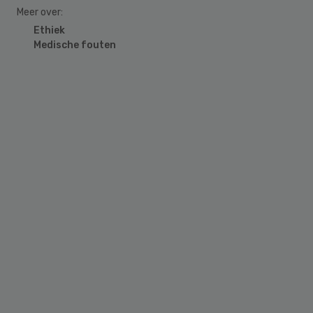
Meer over:
Ethiek
Medische fouten
Primary
Sidebar