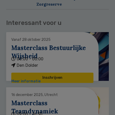
Zorgreserve
Interessant voor u
Vanaf 28 oktober 2025
Masterclass Bestuurlijke
Wijsheid
00:00 - 00:00
Den Dolder
Inschrijven
Meer informatie
16 december 2025, Utrecht
Masterclass
Teamdynamiek
09:00 - 16:30