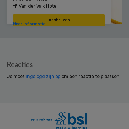
Van der Valk Hotel
Inschrijven
Meer informatie
Reader
Reacties
Interactions
Je moet
ingelogd zijn op
om een reactie te plaatsen.