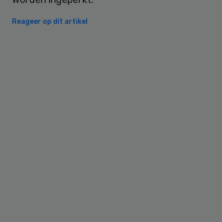
Reageer op dit artikel
Primary
Sidebar