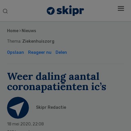
Search
this
Secondary
website
Sidebar
Home
›
Nieuws
Thema:
Ziekenhuiszorg
Opslaan
Reageer nu
Delen
Weer daling aantal
coronapatiënten ic’s
Skipr Redactie
18 mei 2020
,
22:08