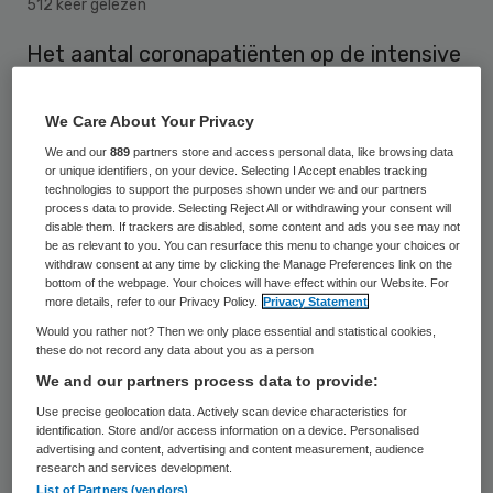
512 keer gelezen
Het aantal coronapatiënten op de intensive
cares is afgenomen tot 323. Dat zijn 26
patiënten minder dan zondag, meldt het
We Care About Your Privacy
Landelijk Coördinatiecentrum Patiënten
We and our
889
partners store and access personal data, like browsing data
or unique identifiers, on your device. Selecting I Accept enables tracking
Spreiding (LCPS). In het weekend kwamen
technologies to support the purposes shown under we and our partners
process data to provide. Selecting Reject All or withdrawing your consent will
er enkele patiënten bij, maar de daling zet
disable them. If trackers are disabled, some content and ads you see may not
nu weer door.
be as relevant to you. You can resurface this menu to change your choices or
withdraw consent at any time by clicking the Manage Preferences link on the
bottom of the webpage. Your choices will have effect within our Website. For
more details, refer to our Privacy Policy.
Privacy Statement
Would you rather not? Then we only place essential and statistical cookies,
Virus niet weg
these do not record any data about you as a person
We and our partners process data to provide:
“Naar nul zal het vrijwel zeker niet gaan”,
Use precise geolocation data. Actively scan device characteristics for
tempert voorzitter Ernst Kuipers van het
identification. Store and/or access information on a device. Personalised
advertising and content, advertising and content measurement, audience
Landelijk Netwerk Acute Zorg de
research and services development.
List of Partners (vendors)