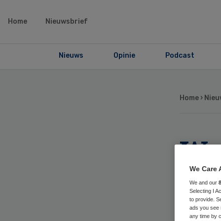
Home
Nieuwsbrief
Nieuws
Opinie
Podcast
Home
›
Nieu
We
Bra
We Care 
We and our
Selecting I 
he
to provide. S
ads you see 
any time by c