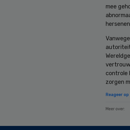
mee geho
abnormaal
hersenen
Vanwege d
autoritei
Wereldge
vertrouwe
controle
zorgen m
Reageer op d
Meer over:
Secondary