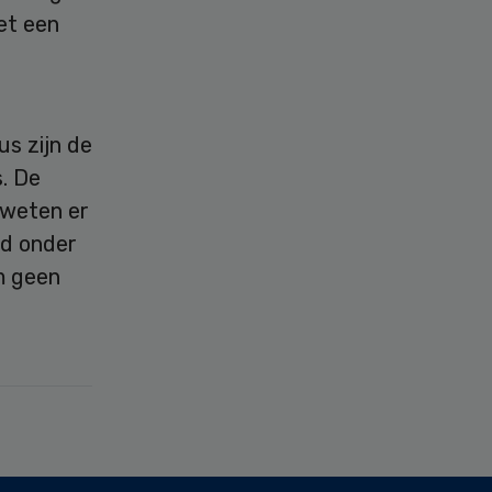
et een
s zijn de
s. De
 weten er
jd onder
m geen