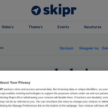
Video’s
Thema’s
Events
Vacatures
ws
Opslaan
Reageer nu
Del
er meer baby’s
zilië met
About Your Privacy
887
partners store and access personal data, like browsing data or unique identifiers, on your
Accept enables tracking technologies to support the purposes shown under we and our partne
rsenaandoening
electing Reject All or withdrawing your consent will disable them. If trackers are disabled, so
may not be as relevant to you. You can resurface this menu to change your choices or withd
licking the Manage Preferences link on the bottom of the webpage. Your choices will have eff