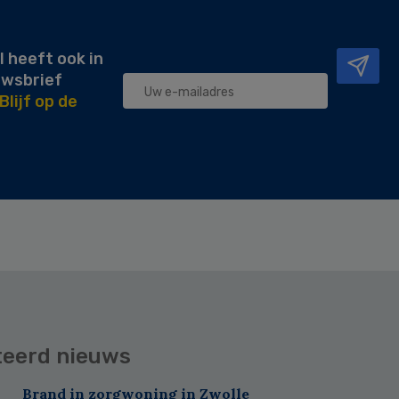
l heeft ook in
uwsbrief
Blijf op de
teerd nieuws
Brand in zorgwoning in Zwolle