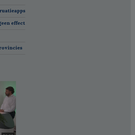
ruatieapps
een effect
rovincies