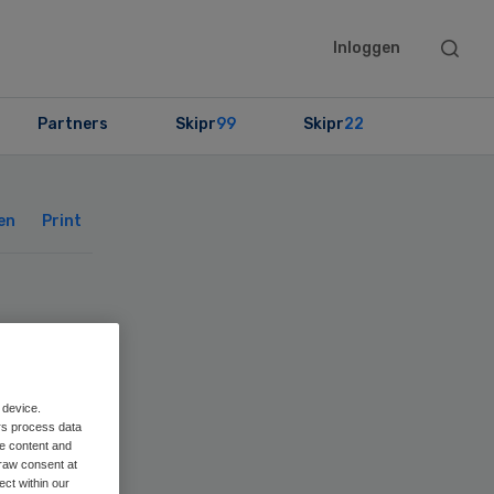
Searc
Inloggen
this
websit
Partners
Skipr
99
Skipr
22
Primary
Sidebar
en
Print
 device.
rs process data
me content and
raw consent at
ect within our