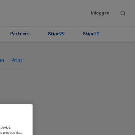
Searc
Inloggen
this
websit
Partners
Skipr
99
Skipr
22
Primary
Sidebar
en
Print
 device.
rs process data