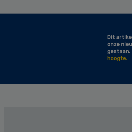
Secondary
Sidebar
Dit artike
onze nie
gestaan.
hoogte.