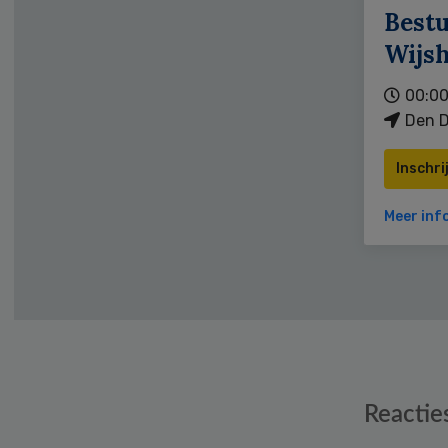
Bestu
Wijs
00:00
Den D
Inschri
Meer inf
Reader
Reactie
Interactions