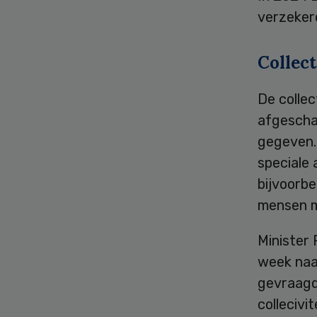
verzekerd
Collect
De collec
afgescha
gegeven. 
speciale 
bijvoorbe
mensen m
Minister
week naa
gevraagd
collecivi