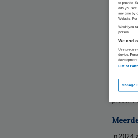
to provide. S
ads you see 
any time by c
Website. For 
Would you rat
person
Het aanta
We and ou
onderzoe
Use precise g
device. Pers
development
List of Part
Dit jaar z
meestal 
Manage P
met 11,4
procent 
Meerder
In 2024 z