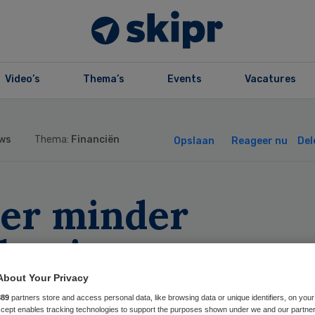
Video’s
Thema’s
Events
Vacatures
ws
Thema:
Financiën
Opslaan
Reageer nu
Del
er minder
lectieve
rgverzekeringen
About Your Privacy
889
partners store and access personal data, like browsing data or unique identifiers, on your
Accept enables tracking technologies to support the purposes shown under we and our partne