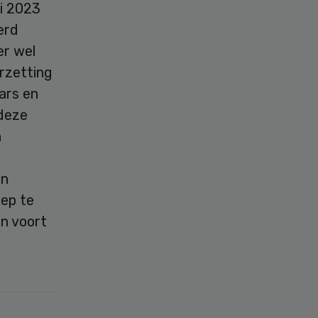
ri 2023
erd
er wel
rzetting
ars en
 deze
n
en
oep te
en voort