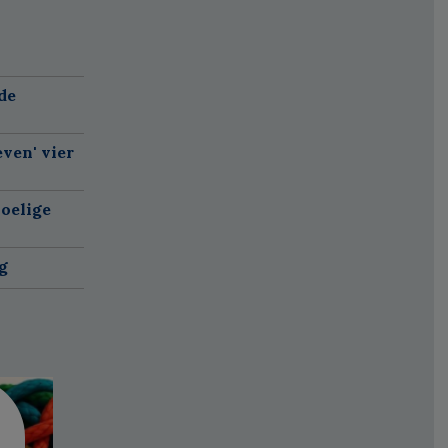
de
ven' vier
oelige
g