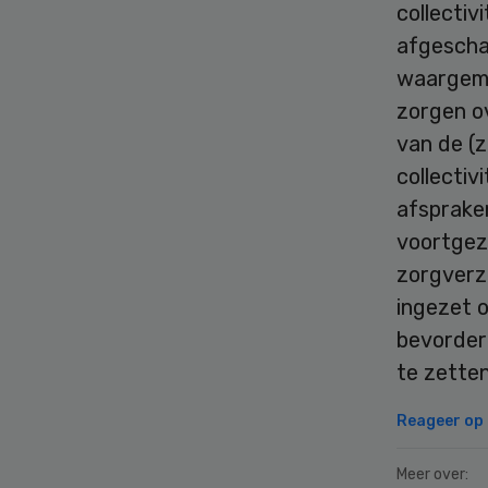
collectiv
afgeschaf
waargema
zorgen o
van de (
collectiv
afspraken
voortgeze
zorgverz
ingezet 
bevordere
te zetten
Reageer op d
Meer over: