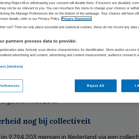
electing Reject All or withdrawing your consent will disable them. If trackers are disabled, so
may not be as relevant to you. You can resurface this menu to change your choices or withd
licking the Manage Preferences link on the bottom of the webpage. Your choices will have eff
more details, refer to our Privacy Policy.
Privacy Statement
Skipr Redactie
11 oktober 2024
,
13:16
884 keer gelezen
her not? Then we only place essential and statistical cookies, these do not record any data
l collectieve zorgverzekeringen is opnieuw gedaa
r partners process data to provide:
ksinstituut
Nivel
.
eolocation data. Actively scan device characteristics for identification. Store and/or access 
onalised advertising and content, advertising and content measurement, audience research 
.
ners (vendors)
ijn er nog in totaal 39.561 van dergelijke ‘collectivi
aangeboden door een werkgever. Het aantal is d
references
Reject All
I 
 procent gedaald ten opzichte van 2023 en met 3
vergeleken met 2016.
heid nog bij collectiveit
ijn 9.794.203 mensen in Nederland via een collecti