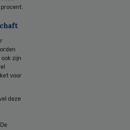
 procent.
schaft
ar
worden
ook zijn
el
kket voor
vel deze
“De