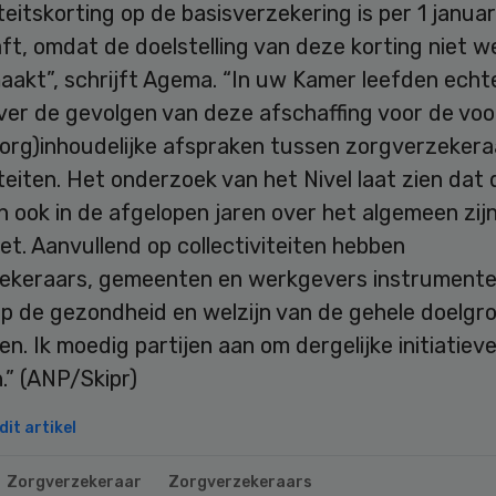
iteitskorting op de basisverzekering is per 1 janua
t, omdat de doelstelling van deze korting niet w
akt”, schrijft Agema. “In uw Kamer leefden echt
ver de gevolgen van deze afschaffing voor de voo
zorg)inhoudelijke afspraken tussen zorgverzekera
iteiten. Het onderzoek van het Nivel laat zien dat
 ook in de afgelopen jaren over het algemeen zij
t. Aanvullend op collectiviteiten hebben
ekeraars, gemeenten en werkgevers instrument
op de gezondheid en welzijn van de gehele doelgr
n. Ik moedig partijen aan om dergelijke initiatiev
.” (ANP/Skipr)
it artikel
Zorgverzekeraar
Zorgverzekeraars