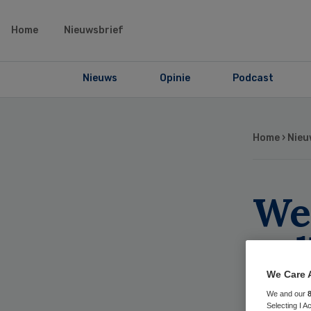
Home
Nieuwsbrief
Nieuws
Opinie
Podcast
Home
›
Nieu
We
col
zo
We Care 
We and our
Selecting I 