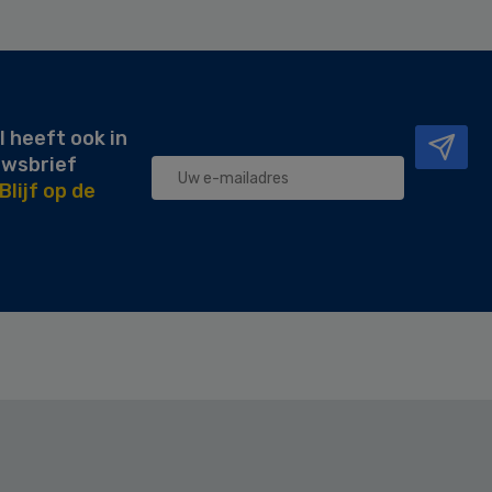
l heeft ook in
uwsbrief
Blijf op de