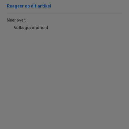
Reageer op dit artikel
Meer over:
Volksgezondheid
Primary
Sidebar