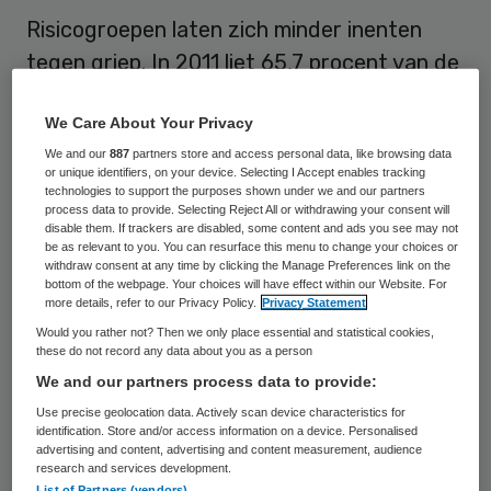
Risicogroepen laten zich minder inenten
tegen griep. In 2011 liet 65,7 procent van de
risicogroepen zich vaccineren ten opzichte
We Care About Your Privacy
van 68,9 procent een jaar daarvoor. De
We and our
887
partners store and access personal data, like browsing data
daling is vooral zichtbaar in de
or unique identifiers, on your device. Selecting I Accept enables tracking
leeftijdsgroep van 60 tot 65 jaar: van 63,2
technologies to support the purposes shown under we and our partners
process data to provide. Selecting Reject All or withdrawing your consent will
procent in 2010 naar 56,2 procent in 2011.
disable them. If trackers are disabled, some content and ads you see may not
be as relevant to you. You can resurface this menu to change your choices or
De daling van de belangstelling is overigens
withdraw consent at any time by clicking the Manage Preferences link on the
bottom of the webpage. Your choices will have effect within our Website. For
een trend die al jaren aan de gang is.
more details, refer to our Privacy Policy.
Privacy Statement
Would you rather not? Then we only place essential and statistical cookies,
Dat blijkt uit de jaarlijkse monitor van het
these do not record any data about you as a person
nationaal programma grieppreventie. Het
We and our partners process data to provide:
Universitair Medisch Centrum St Radboud
Use precise geolocation data. Actively scan device characteristics for
identification. Store and/or access information on a device. Personalised
(UMC) in Nijmegen onderzoekt daarvoor de
advertising and content, advertising and content measurement, audience
research and services development.
belangstelling voor de griepprik.
List of Partners (vendors)