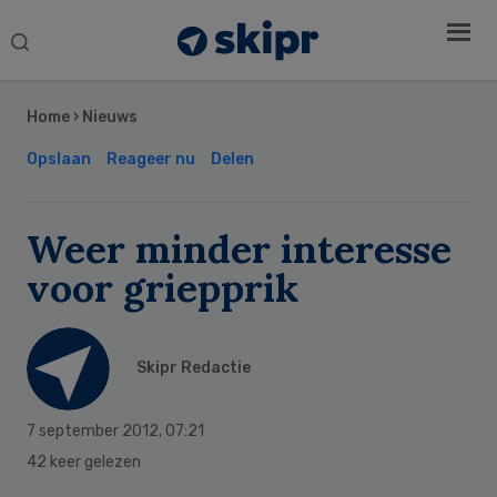
Search
this
Secondary
website
Sidebar
Home
›
Nieuws
Opslaan
Reageer nu
Delen
Weer minder interesse
voor griepprik
Skipr Redactie
7 september 2012
,
07:21
42 keer gelezen