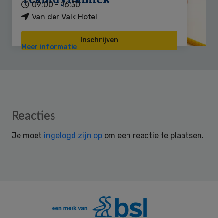
09:00 - 16:30
Van der Valk Hotel
Inschrijven
Meer informatie
Reader
Reacties
Interactions
Je moet
ingelogd zijn op
om een reactie te plaatsen.