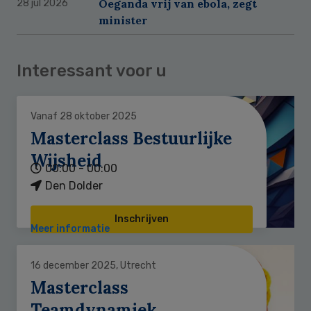
Oeganda vrij van ebola, zegt
28 jul 2026
minister
Interessant voor u
Vanaf 28 oktober 2025
Masterclass Bestuurlijke
Wijsheid
00:00 - 00:00
Den Dolder
Inschrijven
Meer informatie
16 december 2025, Utrecht
Masterclass
Teamdynamiek