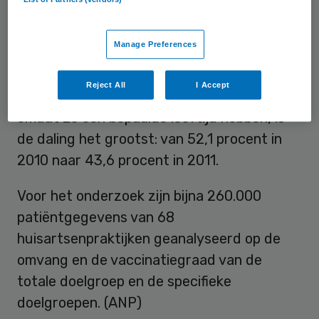
Gezonde mensen
Manage Preferences
In de groep gezonde mensen tussen de 60
Reject All
I Accept
en 65, die slechts worden uitgenodigd
omdat ze een bepaalde leeftijd hebben, is
de daling het grootst: van 52,1 procent in
2010 naar 43,6 procent in 2011.
Voor het onderzoek zijn bijna 260.000
patiëntgegevens van 68
huisartsenpraktijken geanalyseerd op de
omvang en de vaccinatiegraad van de
totale doelgroep en de specifieke
doelgroepen. (ANP)