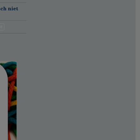
sch niet
IE