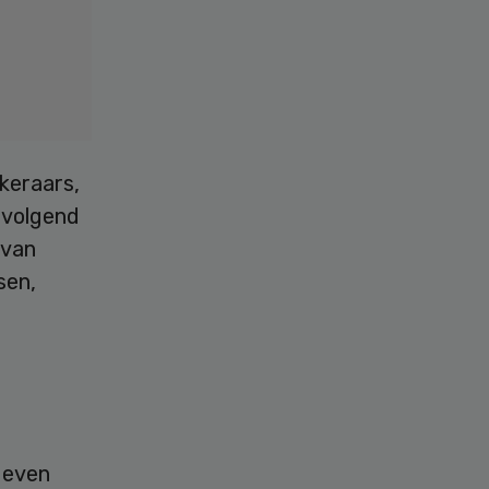
keraars,
 volgend
 van
sen,
geven