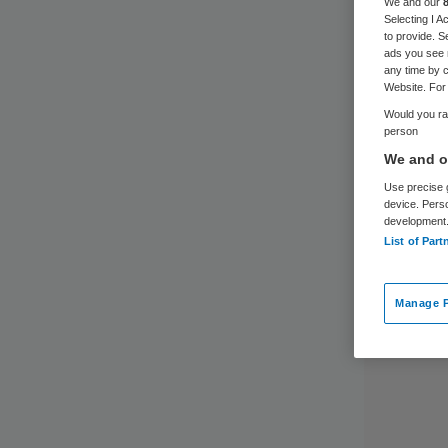
We and our
Selecting I 
to provide. S
ads you see 
any time by c
Website. For 
Would you rat
person
We and ou
Use precise g
device. Pers
development
List of Part
Manage P