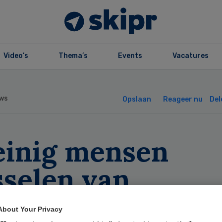
Video’s
Thema’s
Events
Vacatures
ws
Opslaan
Reageer nu
Del
einig mensen
sselen van
rgverzekeraar’
About Your Privacy