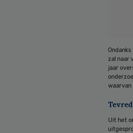
Ondanks 
zal naar
jaar over
onderzoe
waarvan 
Tevred
Uit het o
uitgespro