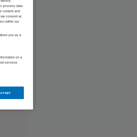
 device.
rs process data
me content and
raw consent at
ect within our
 about you as a
information on a
and services
Accept