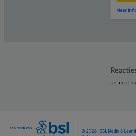
Meer inf
Reader
Reactie
Interactions
Je moet
in
© 2026 | BSL Media & Learn