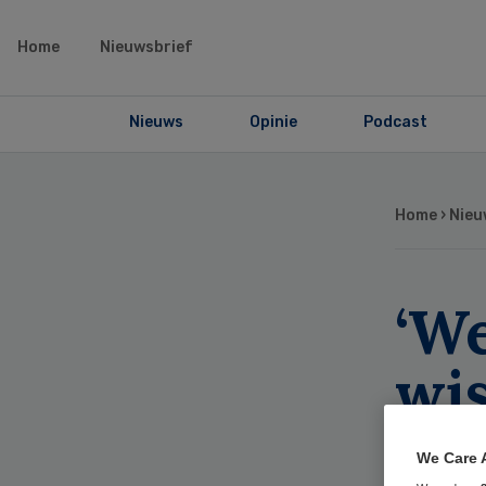
Home
Nieuwsbrief
Nieuws
Opinie
Podcast
Home
›
Nieu
‘W
wi
zo
We Care 