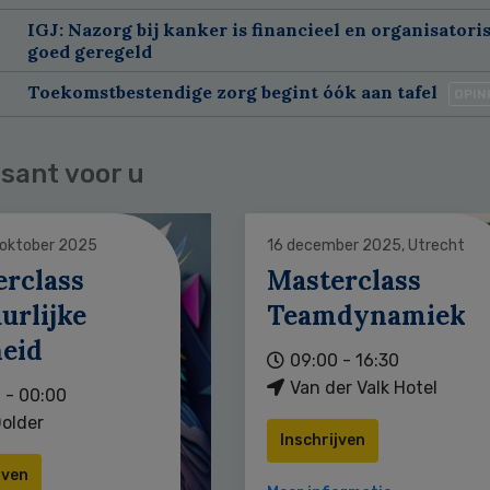
IGJ: Nazorg bij kanker is financieel en organisatori
goed geregeld
Toekomstbestendige zorg begint óók aan tafel
OPIN
sant voor u
 oktober 2025
16 december 2025, Utrecht
erclass
Masterclass
urlijke
Teamdynamiek
heid
09:00 - 16:30
Van der Valk Hotel
 - 00:00
older
Inschrijven
jven