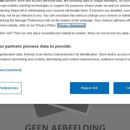
889
partners store and access personal data, like browsing data or unique identifiers, on your
Accept enables tracking technologies to support the purposes shown under we and our partne
electing Reject All or withdrawing your consent will disable them. If trackers are disabled, so
may not be as relevant to you. You can resurface this menu to change your choices or withd
Skipr Redactie
6 december 2010
,
17:18
25 keer gelezen
licking the Manage Preferences link on the bottom of the webpage. Your choices will have eff
more details, refer to our Privacy Policy.
Privacy Statement
her not? Then we only place essential and statistical cookies, these do not record any data
r partners process data to provide:
eolocation data. Actively scan device characteristics for identification. Store and/or access 
onalised advertising and content, advertising and content measurement, audience research 
.
ners (vendors)
references
Reject All
I 