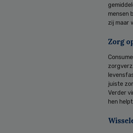
gemiddeld
mensen bi
zij maar 
Zorg o
Consumen
zorgverze
levensfas
juiste zo
Verder v
hen helpt
Wissel