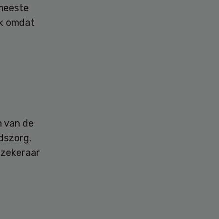
 meeste
jk omdat
n van de
dszorg.
rzekeraar