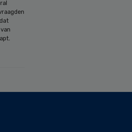
ral
rvraagden
 dat
 van
apt.