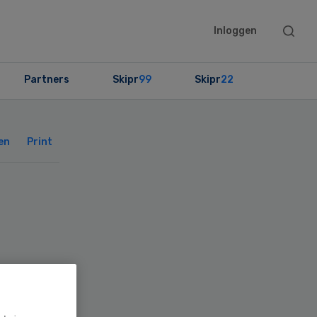
Searc
Inloggen
this
websit
Partners
Skipr
99
Skipr
22
Primary
Sidebar
en
Print