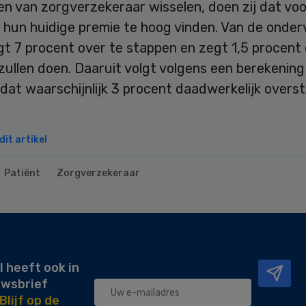
n van zorgverzekeraar wisselen, doen zij dat voo
j hun huidige premie te hoog vinden. Van de onde
t 7 procent over te stappen en zegt 1,5 procent
zullen doen. Daaruit volgt volgens een berekening
at waarschijnlijk 3 procent daadwerkelijk overst
it artikel
Patiënt
Zorgverzekeraar
l heeft ook in
uwsbrief
Blijf op de