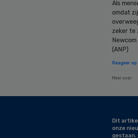
Als mense
omdat zi
overweeg
zeker te 
Newcom d
(ANP)
Reageer op d
Meer over:
Secondary
Sidebar
Dit artike
onze nie
gestaan.