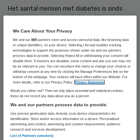
Het aantal mensen met diabetes is sinds
1980 bijna verviervoudigd tot 422 miljoen.
De meeste patiënten leven in
We Care About Your Privacy
ontwikkelingslanden. Dat heeft de
We and our
889
partners store and access personal data, like browsing data
Wereldgezondheidsorganisatie WHO
or unique identifiers, on your device. Selecting I Accept enables tracking
technologies to support the purposes shown under we and our partners
berekend in het eerste wereldwijde rapport
process data to provide. Selecting Reject All or withdrawing your consent will
disable them. If trackers are disabled, some content and ads you see may not
over suikerziekte.
be as relevant to you. You can resurface this menu to change your choices or
withdraw consent at any time by clicking the Manage Preferences link on the
bottom of the webpage. Your choices will have effect within our Website. For
In 1980 hadden 108 miljoen volwassen
more details, refer to our Privacy Policy.
Privacy Statement
mensen suikerziekte, 4,7 procent van de
Would you rather not? Then we only place essential and statistical cookies,
these do not record any data about you as a person
toenmalige wereldbevolking. Het
We and our partners process data to provide:
percentage is gegroeid naar 8,5. De WHO
Use precise geolocation data. Actively scan device characteristics for
komt met het rapport aan de vooravond
identification. Store and/or access information on a device. Personalised
advertising and content, advertising and content measurement, audience
van de Wereld Gezondheidsdag donderdag
research and services development.
waarmee de organisatie stilstaat bij de
List of Partners (vendors)