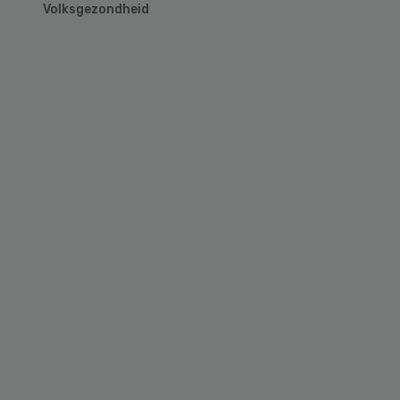
Volksgezondheid
Primary
Sidebar