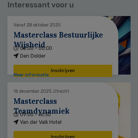
Interessant voor u
Vanaf 28 oktober 2025
Masterclass Bestuurlijke
Wijsheid
00:00 - 00:00
Den Dolder
Inschrijven
Meer informatie
16 december 2025, Utrecht
Masterclass
Teamdynamiek
09:00 - 16:30
Van der Valk Hotel
Inschrijven