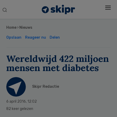
Search
this
Secondary
website
Sidebar
Home
›
Nieuws
Opslaan
Reageer nu
Delen
Wereldwijd 422 miljoen
mensen met diabetes
Skipr Redactie
6 april 2016
,
12:02
82 keer gelezen