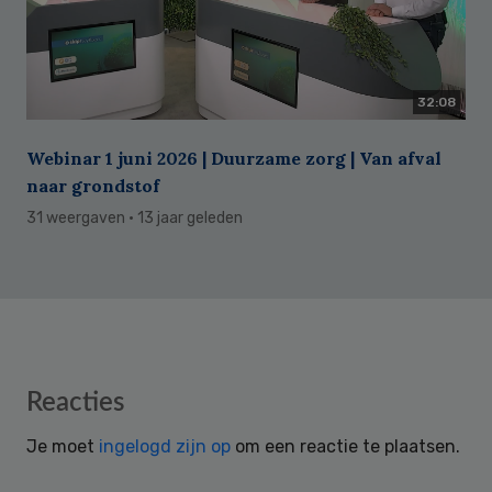
32:08
Webinar 1 juni 2026 | Duurzame zorg | Van afval
naar grondstof
31 weergaven
· 13 jaar geleden
Reader
Reacties
Interactions
Je moet
ingelogd zijn op
om een reactie te plaatsen.