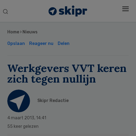
Search
this
Secondary
website
Sidebar
Home
›
Nieuws
Opslaan
Reageer nu
Delen
Werkgevers VVT keren
zich tegen nullijn
Skipr Redactie
4 maart 2013
,
14:41
55 keer gelezen