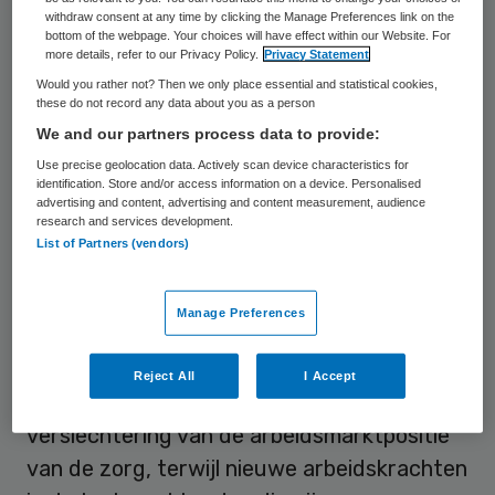
het voornemen van het kabinet om
withdraw consent at any time by clicking the Manage Preferences link on the
bottom of the webpage. Your choices will have effect within our Website. For
werknemers in de zorg gedurende twee tot
more details, refer to our Privacy Policy.
Privacy Statement
drie jaar op de nullijn te zetten. “Het
Would you rather not? Then we only place essential and statistical cookies,
these do not record any data about you as a person
kabinet stuurt ons met lege handen naar de
We and our partners process data to provide:
onderhandelingstafel met de vakbonden”,
Use precise geolocation data. Actively scan device characteristics for
reageert directeur Aad Koster. “We krijgen
identification. Store and/or access information on a device. Personalised
advertising and content, advertising and content measurement, audience
te maken met een enorm verlies aan
research and services development.
werkgelegenheid én een nullijn!”
List of Partners (vendors)
Volgens
ActiZ
is het onredelijk om de
Manage Preferences
medewerkers van de zorg op te zadelen
met de rekening van de crisis. Daarbij
Reject All
I Accept
betekent de invoering van een nullijn een
verslechtering van de arbeidsmarktpositie
van de zorg, terwijl nieuwe arbeidskrachten