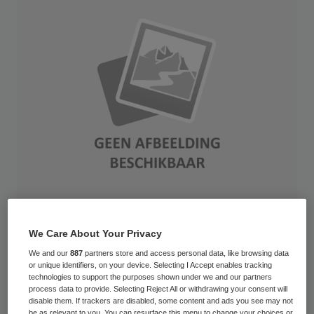
Feel free to use this image, just link to www.SeniorLiving.Org This photo I
We Care About Your Privacy
expressed the current trend in the US. Tighten you belt. I am spending a lot
We and our
887
partners store and access personal data, like browsing data
or unique identifiers, on your device. Selecting I Accept enables tracking
of time with my pigs.
technologies to support the purposes shown under we and our partners
process data to provide. Selecting Reject All or withdrawing your consent will
Brancheorganisatie ActiZ keert zich tegen
disable them. If trackers are disabled, some content and ads you see may not
be as relevant to you. You can resurface this menu to change your choices or