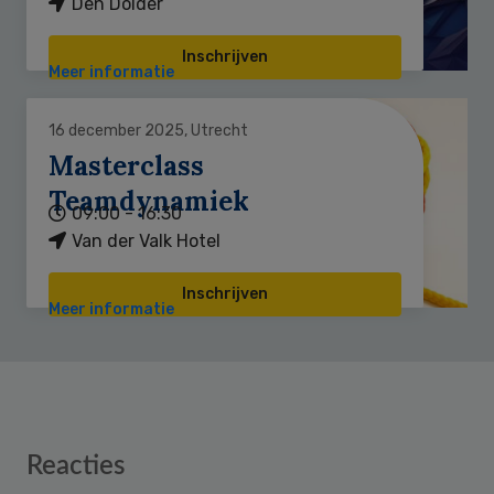
Den Dolder
Inschrijven
Meer informatie
16 december 2025, Utrecht
Masterclass
Teamdynamiek
09:00 - 16:30
Van der Valk Hotel
Inschrijven
Meer informatie
Reader
Reacties
Interactions