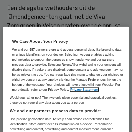
Een delegatie wethouders uit de
IJmondgemeenten gaat met de Viva
Zorggroep in Velsen praten over de onrust
bij de thuiszorgaanbieder. Dat meldt de
We Care About Your Privacy
IJmuider Courant.
We and our
887
partners store and access personal data, like browsing data
or unique identifiers, on your device. Selecting I Accept enables tracking
technologies to support the purposes shown under we and our partners
Minder loon
process data to provide. Selecting Reject All or withdrawing your consent will
disable them. If trackers are disabled, some content and ads you see may not
be as relevant to you. You can resurface this menu to change your choices or
Het gesprek moet op korte termijn plaats
withdraw consent at any time by clicking the Manage Preferences link on the
bottom of the webpage. Your choices will have effect within our Website. For
vinden. Maandag zat de Velsense
more details, refer to our Privacy Policy.
Privacy Statement
wethouder voor zorg Wim Westerman al om
Would you rather not? Then we only place essential and statistical cookies,
de tafel met de voorzitter van de raad van
these do not record any data about you as a person
We and our partners process data to provide:
bestuur van Viva! Zorg, Lucien van Ruth. Dit
Use precise geolocation data. Actively scan device characteristics for
gesprek
ging ondermeer over de onrust
identification. Store and/or access information on a device. Personalised
onder de thuiszorgmedewerkers. Viva! wil
advertising and content, advertising and content measurement, audience