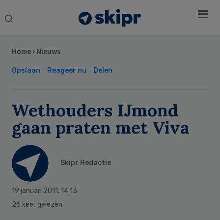
Search
this
Secondary
website
Sidebar
Home
›
Nieuws
Opslaan
Reageer nu
Delen
Wethouders IJmond
gaan praten met Viva
Skipr Redactie
19 januari 2011
,
14:13
26 keer gelezen