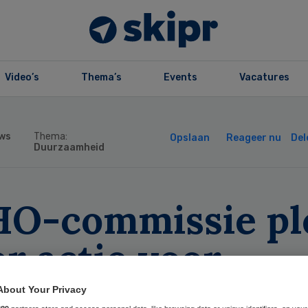
Video’s
Thema’s
Events
Vacatures
ws
Thema:
Opslaan
Reageer nu
Del
Duurzaamheid
O-commissie pl
r actie voor
imaat en gezondh
About Your Privacy