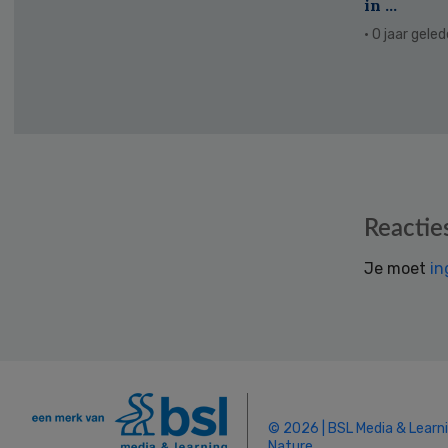
in ...
· 0 jaar gele
Reader
Reactie
Interactions
Je moet
in
© 2026 | BSL Media & Learn
Nature