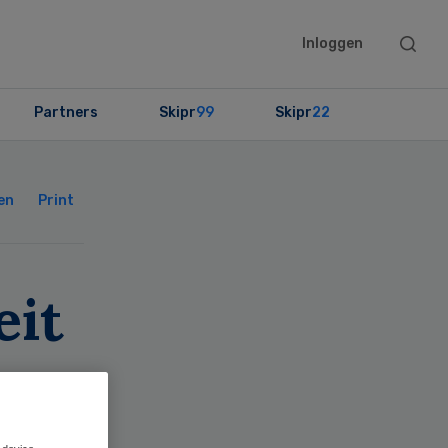
Searc
Inloggen
this
websit
Partners
Skipr
99
Skipr
22
Primary
Sidebar
en
Print
eit
eid