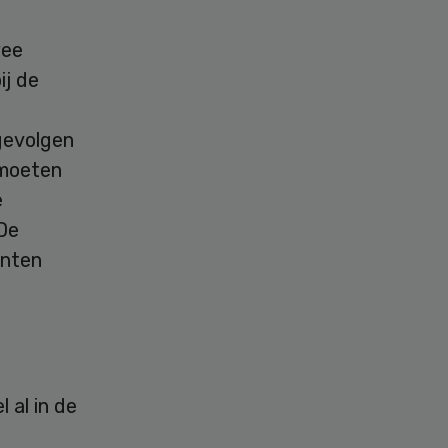
wee
ij de
 gevolgen
 moeten
e
 De
ënten
 al in de