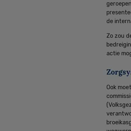
geroepen
presentee
de intern
Zo zou d
bedreigi
actie moge
Zorgsy
Ook moet
commissi
(Volksgez
verantwoo
broeikasg
wegwerpa