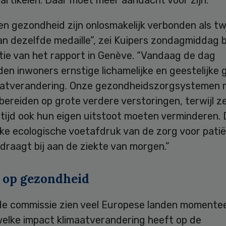
en gezondheid zijn onlosmakelijk verbonden als t
n dezelfde medaille”, zei Kuipers zondagmiddag b
tie van het rapport in Genève. “Vandaag de dag
en inwoners ernstige lichamelijke en geestelijke
aatverandering. Onze gezondheidszorgsystemen
bereiden op grote verdere verstoringen, terwijl z
rtijd ook hun eigen uitstoot moeten verminderen.
jke ecologische voetafdruk van de zorg voor pati
raagt bij aan de ziekte van morgen.”
 op gezondheid
de commissie zien veel Europese landen momenteel
welke impact klimaatverandering heeft op de