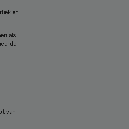
tiek en
en als
neerde
ot van