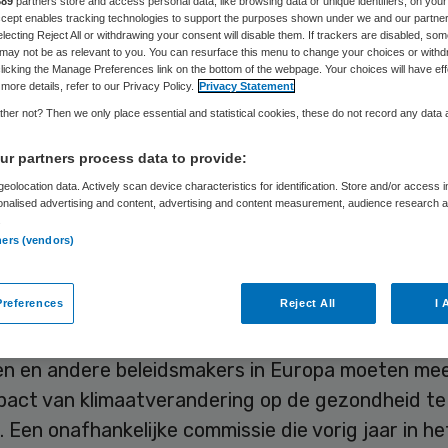
889
partners store and access personal data, like browsing data or unique identifiers, on your
Accept enables tracking technologies to support the purposes shown under we and our partne
electing Reject All or withdrawing your consent will disable them. If trackers are disabled, so
may not be as relevant to you. You can resurface this menu to change your choices or withd
licking the Manage Preferences link on the bottom of the webpage. Your choices will have eff
Sytse Wilman
18 mei 2026
,
10:01
303 keer gelezen
more details, refer to our Privacy Policy.
Privacy Statement
her not? Then we only place essential and statistical cookies, these do not record any data
n en andere beleidsmakers in Europa moeten me
r partners process data to provide:
pact van klimaatverandering op de gezondheid te
eolocation data. Actively scan device characteristics for identification. Store and/or access 
onalised advertising and content, advertising and content measurement, audience research 
 Een onafhankelijke commissie die vorig jaar in het
.
 door de Wereldgezondheidsorganisatie (WHO)
ners (vendors)
rt zondag verschillende aanbevelingen om de poli
ationale gemeenschap tot actie aan te zetten.
references
Reject All
I 
n en andere beleidsmakers in Europa moeten me
pact van klimaatverandering op de gezondheid te
 Een onafhankelijke commissie die vorig jaar in het