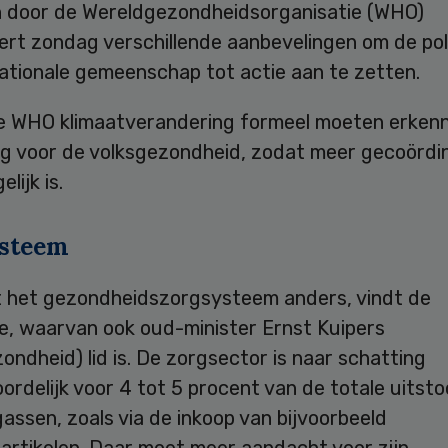
 door de Wereldgezondheidsorganisatie (WHO)
rt zondag verschillende aanbevelingen om de poli
ationale gemeenschap tot actie aan te zetten.
e WHO klimaatverandering formeel moeten erkenn
ng voor de volksgezondheid, zodat meer gecoördi
lijk is.
steem
 het gezondheidszorgsysteem anders, vindt de
e, waarvan ook oud-minister Ernst Kuipers
ondheid) lid is. De zorgsector is naar schatting
rdelijk voor 4 tot 5 procent van de totale uitsto
assen, zoals via de inkoop van bijvoorbeeld
rtikelen. Daar moet meer aandacht voor zijn.