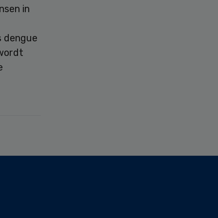
nsen in
ls dengue
 wordt
e