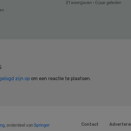
31 weergaven
· 0 jaar geleden
den
s
gelogd zijn op
om een reactie te plaatsen.
Contact
Advertere
ing
, onderdeel van
Springer