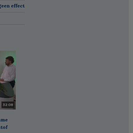
een effect
32:08
zame
stof