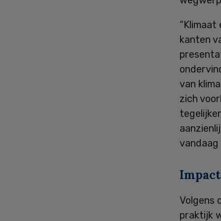
“Klimaat 
kanten va
presenta
ondervind
van klim
zich voor
tegelijke
aanzienli
vandaag d
Impact
Volgens 
praktijk 