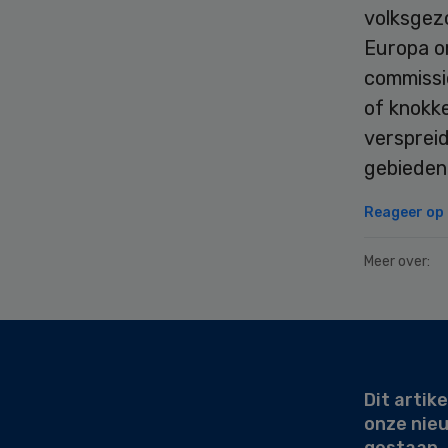
volksgez
Europa om
commissie
of knokk
verspreid
gebieden
Reageer op d
Meer over:
Secondary
Sidebar
Dit artike
onze nie
gestaan.