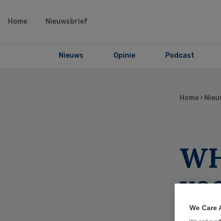
Home
Nieuwsbrief
Nieuws
Opinie
Podcast
Home
›
Nieu
WH
voo
kl
We Care 