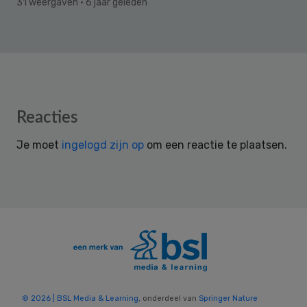
31 weergaven
· 6 jaar geleden
Reader
Reacties
Interactions
Je moet
ingelogd zijn op
om een reactie te plaatsen.
© 2026 | BSL Media & Learning
, onderdeel van
Springer Nature