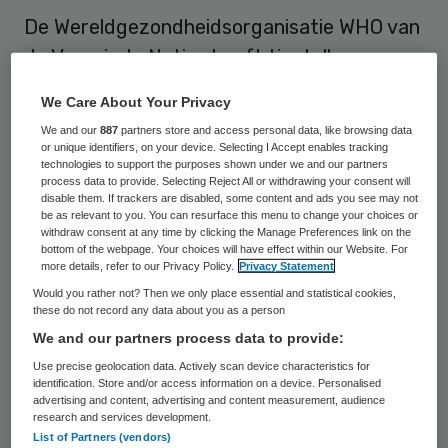
De Wereldgezondheidsorganisatie WHO van
de Verenigde Naties heeft tientallen
medewerkers weggehaald uit de stad Beni
We Care About Your Privacy
in de Democratische Republiek Congo. De
We and our
887
partners store and access personal data, like browsing data
mensen bieden daar hulp bij de bestrijding
or unique identifiers, on your device. Selecting I Accept enables tracking
technologies to support the purposes shown under we and our partners
van een uitbraak van ebola maar de
process data to provide. Selecting Reject All or withdrawing your consent will
disable them. If trackers are disabled, some content and ads you see may not
veiligheidssituatie ter plaatse verslechtert.
be as relevant to you. You can resurface this menu to change your choices or
withdraw consent at any time by clicking the Manage Preferences link on the
bottom of the webpage. Your choices will have effect within our Website. For
Demonstranten staken maandag het
more details, refer to our Privacy Policy.
Privacy Statement
kantoor van de burgemeester en
Would you rather not? Then we only place essential and statistical cookies,
these do not record any data about you as a person
verscheidene gebouwen van de VN in Beni
We and our partners process data to provide:
in brand uit woede over nieuw geweld van
Use precise geolocation data. Actively scan device characteristics for
vermoedelijk islamitische rebellen. In totaal
identification. Store and/or access information on a device. Personalised
advertising and content, advertising and content measurement, audience
49 van de 120 WHO-medewerkers zijn
research and services development.
weggehaald. De achtergebleven mensen
List of Partners (vendors)