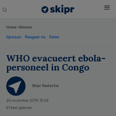
Search
this
Secondary
website
Sidebar
Home
›
Nieuws
Opslaan
Reageer nu
Delen
WHO evacueert ebola-
personeel in Congo
Skipr Redactie
26 november 2019
,
10:56
61 keer gelezen