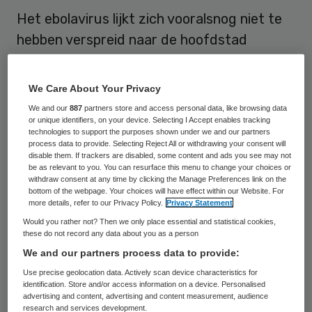
Het ebolavirus lijkt zich vooralsnog niet te
hebben verspreid naar de hoofdstad
Conakry van het West-Afrikaanse land
Guinee. Zondag zeiden functionarissen van
We Care About Your Privacy
de Verenigde Naties dat het dodelijke virus
We and our
887
partners store and access personal data, like browsing data
ook in de hoofdstad was vastgesteld,
or unique identifiers, on your device. Selecting I Accept enables tracking
technologies to support the purposes shown under we and our partners
nadat het was opgedoken in het zuiden.
process data to provide. Selecting Reject All or withdrawing your consent will
disable them. If trackers are disabled, some content and ads you see may not
Daar zijn 59 mensen overleden.
be as relevant to you. You can resurface this menu to change your choices or
withdraw consent at any time by clicking the Manage Preferences link on the
bottom of the webpage. Your choices will have effect within our Website. For
Volgens een woordvoerder van de
more details, refer to our Privacy Policy.
Privacy Statement
Wereldgezondheidsorganisatie (WHO) zijn
Would you rather not? Then we only place essential and statistical cookies,
these do not record any data about you as a person
de testen in Conakry negatief op twee
We and our partners process data to provide:
mensen die waren overleden aan een koorts
Use precise geolocation data. Actively scan device characteristics for
die gepaard ging met bloedingen, berichtte
identification. Store and/or access information on a device. Personalised
advertising and content, advertising and content measurement, audience
de BBC maandag. Verscheidene virussen
research and services development.