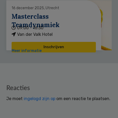
16 december 2025, Utrecht
Masterclass
Teamdynamiek
09:00 - 16:30
Van der Valk Hotel
Inschrijven
Meer informatie
Reader
Reacties
Interactions
Je moet
ingelogd zijn op
om een reactie te plaatsen.