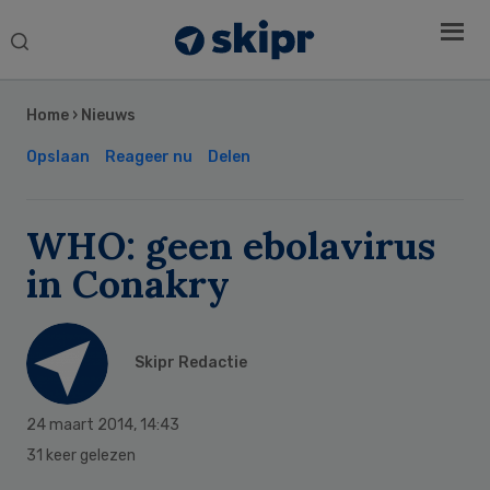
Search
this
Secondary
website
Sidebar
Home
›
Nieuws
Opslaan
Reageer nu
Delen
WHO: geen ebolavirus
in Conakry
Skipr Redactie
24 maart 2014
,
14:43
31 keer gelezen