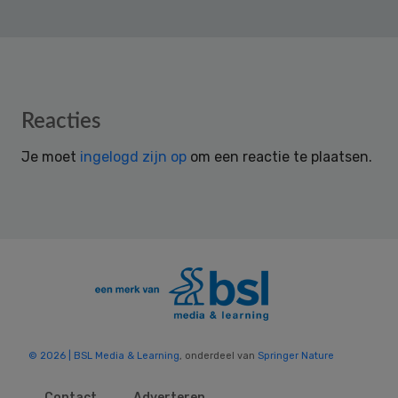
Reader
Reacties
Interactions
Je moet
ingelogd zijn op
om een reactie te plaatsen.
© 2026 | BSL Media & Learning
, onderdeel van
Springer Nature
Contact
Adverteren