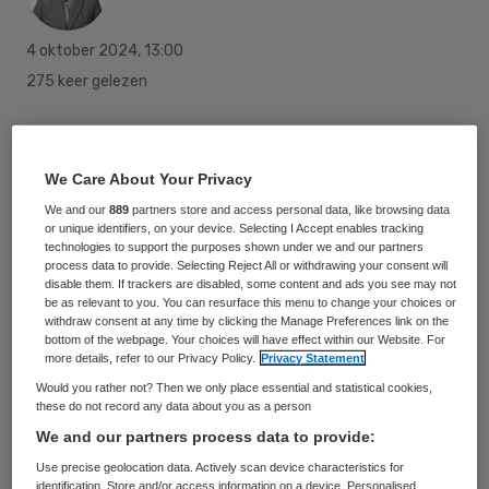
4 oktober 2024
,
13:00
275 keer gelezen
Door deze goedkeuring kunnen VN-
organisaties dergelijke tests nu bij een
We Care About Your Privacy
Amerikaans bedrijf aanschaffen en
We and our
889
partners store and access personal data, like browsing data
or unique identifiers, on your device. Selecting I Accept enables tracking
verspreiden in landen en regio’s met veel
technologies to support the purposes shown under we and our partners
process data to provide. Selecting Reject All or withdrawing your consent will
besmettingen. Snellere opsporing kan
disable them. If trackers are disabled, some content and ads you see may not
verdere uitbreiding van de ziekte
be as relevant to you. You can resurface this menu to change your choices or
withdraw consent at any time by clicking the Manage Preferences link on the
tegengaan, hoopt de WHO.
bottom of the webpage. Your choices will have effect within our Website. For
more details, refer to our Privacy Policy.
Privacy Statement
Would you rather not? Then we only place essential and statistical cookies,
Drie andere bedrijven wachten nog op een
these do not record any data about you as a person
noodgoedkeuring voor een dergelijke test.
We and our partners process data to provide:
Mpox komt vooral voor in Afrika. Tot nog toe
Use precise geolocation data. Actively scan device characteristics for
identification. Store and/or access information on a device. Personalised