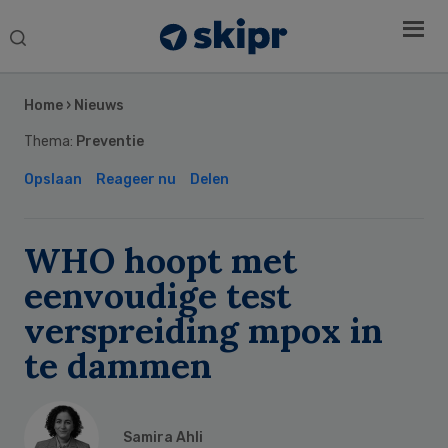
Search
this
Secondary
website
Sidebar
Home
›
Nieuws
Thema:
Preventie
Opslaan
Reageer nu
Delen
WHO hoopt met
eenvoudige test
verspreiding mpox in
te dammen
Samira Ahli