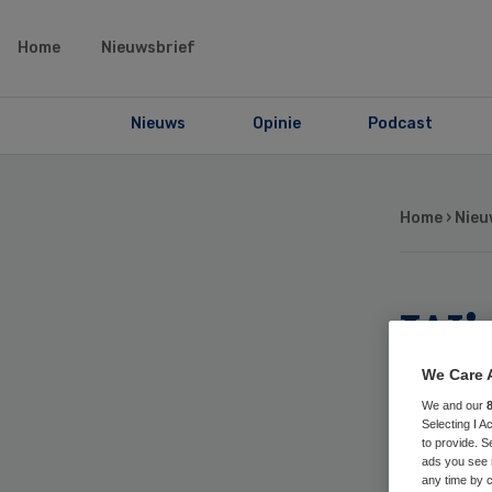
Home
Nieuwsbrief
Nieuws
Opinie
Podcast
Home
›
Nieu
Wi
vo
We Care 
We and our
Selecting I 
Lu
to provide. S
ads you see 
any time by c