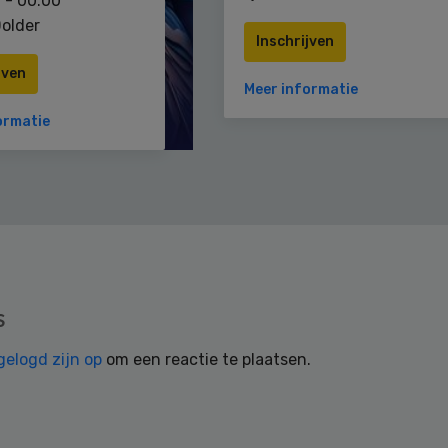
 - 00:00
older
Inschrijven
jven
Meer informatie
ormatie
s
gelogd zijn op
om een reactie te plaatsen.