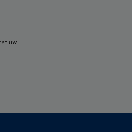
 met uw
t