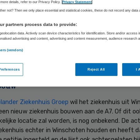
more details, refer to our Privacy Policy.
Privacy Statement
her not? Then we only place essential and statistical cookies, these do not record any data
Skipr Redactie
18 juli 2010
,
22:06
37 keer gelezen
r partners process data to provide:
eolocation data. Actively scan device characteristics for identification. Store and/or access 
onalised advertising and content, advertising and content measurement, audience research 
.
angen Winschoten heeft 9.000 handtekeningen v
ners (vendors)
 behoud van het Sint Lucas Ziekenhuis in Winscho
V Noord.
references
Reject All
I 
bouw
ander Ziekenhuis Groep
wil het ziekenhuis uit W
een nieuw ziekenhuis bouwen aan de A7. Of dit oo
lijke locatie zal worden, is nog onbekend. De ac
ziekenhuis echter in Winschoten houden en heeft 
e petitie ingesteld en de lijst ook achtergelaten bij