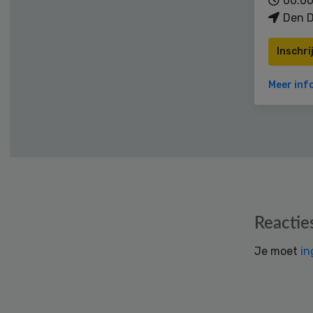
00:00
Den D
Inschri
Meer inf
Reader
Reactie
Interactions
Je moet
in