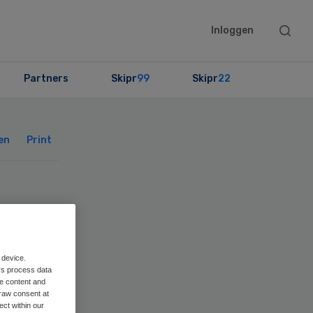
Searc
Inloggen
this
websit
Partners
Skipr
99
Skipr
22
Primary
Sidebar
en
Print
 device.
rs process data
me content and
raw consent at
ect within our