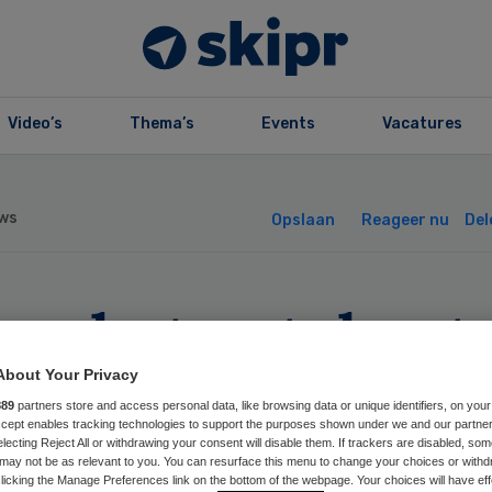
Video’s
Thema’s
Events
Vacatures
ws
Opslaan
Reageer nu
Del
nschoten tekent
or behoud Sint
About Your Privacy
889
partners store and access personal data, like browsing data or unique identifiers, on your
Accept enables tracking technologies to support the purposes shown under we and our partne
cas
electing Reject All or withdrawing your consent will disable them. If trackers are disabled, so
may not be as relevant to you. You can resurface this menu to change your choices or withd
licking the Manage Preferences link on the bottom of the webpage. Your choices will have eff