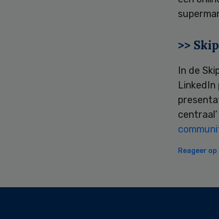
supermar
>> Ski
In de Sk
LinkedIn 
presenta
centraal’ 
community
Reageer op d
Secondary
Sidebar