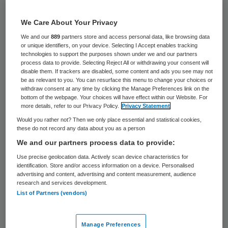
leidt tot een vermindering van het aantal
intramurale cliënten en van het wettelijk
We Care About Your Privacy
toegekende budget.
We and our
889
partners store and access personal data, like browsing data
or unique identifiers, on your device. Selecting I Accept enables tracking
technologies to support the purposes shown under we and our partners
Tot deze conclusie komt de
process data to provide. Selecting Reject All or withdrawing your consent will
inkoopcoöperatie voor de zorg na de
disable them. If trackers are disabled, some content and ads you see may not
be as relevant to you. You can resurface this menu to change your choices or
analyse van de jaarverslagen
van
withdraw consent at any time by clicking the Manage Preferences link on the
bottom of the webpage. Your choices will have effect within our Website. For
gehandicaptenzorginstellingen. Intrakoop
more details, refer to our Privacy Policy.
Privacy Statement
voert deze ieder jaar uit in samenwerking
Would you rather not? Then we only place essential and statistical cookies,
these do not record any data about you as a person
met Verstegen accountants en adviseurs.
We and our partners process data to provide:
De resultaten zijn gebaseerd op de
Use precise geolocation data. Actively scan device characteristics for
jaarcijfers over 2015 van 163 organisaties,
identification. Store and/or access information on a device. Personalised
advertising and content, advertising and content measurement, audience
die samen ruim 92 procent van de
research and services development.
organisaties in de Nederlandse
List of Partners (vendors)
gehandicaptenzorg vormen.
Manage Preferences