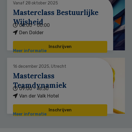
Vanaf 28 oktober 2025
Masterclass Bestuurlijke
Wijsheid
00:00 - 00:00
Den Dolder
Inschrijven
Meer informatie
16 december 2025, Utrecht
Masterclass
Teamdynamiek
09:00 - 16:30
Van der Valk Hotel
Inschrijven
Meer informatie