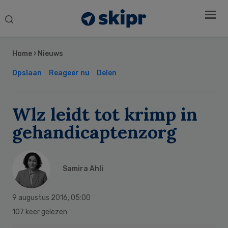
Search
this
Secondary
website
Sidebar
Home
›
Nieuws
Opslaan
Reageer nu
Delen
Wlz leidt tot krimp in
gehandicaptenzorg
Samira Ahli
9 augustus 2016
,
05:00
107 keer gelezen