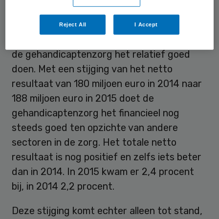
Positief
Reject All
I Accept
Ondanks de eerste tekenen van krimp blijft
de gehandicaptenzorg het relatief goed
doen. Met een stijging van het netto
resultaat van 180 miljoen euro in 2014 naar
188 miljoen euro in 2015 doet de
gehandicaptenzorg het financieel nog
steeds goed ten opzichte van andere
sectoren in de zorg. Het totale netto
resultaat is nog positief en zelfs iets beter
dan in 2014. In 2015 kwam er 2,4 procent
bij, in 2014 2,2 procent.
Deze stijging komt echter alleen tot stand,