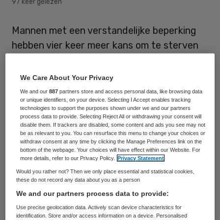
97 keer gelezen
Mannen met een verstandelijke beperking
hebben vier keer meer kans om te sterven
aan zaadbalkanker dan mannen zonder
beperking. Dat blijkt uit recent Brits
We Care About Your Privacy
onderzoek waar MedNet over bericht. Het
We and our
887
partners store and access personal data, like browsing data
or unique identifiers, on your device. Selecting I Accept enables tracking
is voor het eerst dat er een
technologies to support the purposes shown under we and our partners
wetenschappelijk verband is aangetoond
process data to provide. Selecting Reject All or withdrawing your consent will
disable them. If trackers are disabled, some content and ads you see may not
tussen sterfte door kanker en een
be as relevant to you. You can resurface this menu to change your choices or
withdraw consent at any time by clicking the Manage Preferences link on the
verstandelijke beperking.
bottom of the webpage. Your choices will have effect within our Website. For
more details, refer to our Privacy Policy.
Privacy Statement
Dat mensen met een verstandelijke
Would you rather not? Then we only place essential and statistical cookies,
these do not record any data about you as a person
beperking eerder sterven is al langer
We and our partners process data to provide:
bekend. Mannen met een verstandelijke
Use precise geolocation data. Actively scan device characteristics for
beperking sterven gemiddeld dertien jaar
identification. Store and/or access information on a device. Personalised