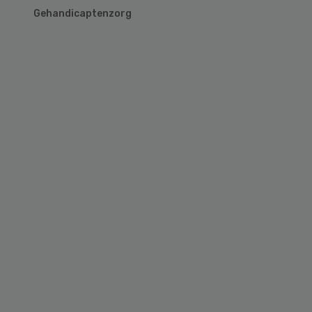
Gehandicaptenzorg
Primary
Sidebar