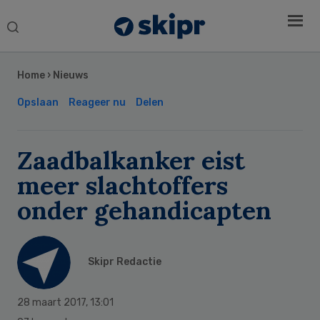
Search
this
Secondary
website
Sidebar
Home
›
Nieuws
Opslaan
Reageer nu
Delen
Zaadbalkanker eist
meer slachtoffers
onder gehandicapten
Skipr Redactie
28 maart 2017
,
13:01