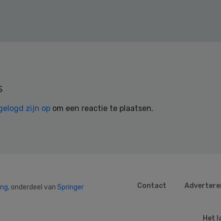
s
gelogd zijn op
om een reactie te plaatsen.
Contact
Advertere
ing
, onderdeel van
Springer
Het l