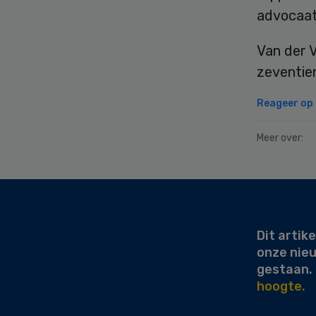
advocaat-
Van der V
zeventien
Reageer op d
Meer over:
Secondary
Sidebar
Dit artike
onze nie
gestaan.
hoogte.