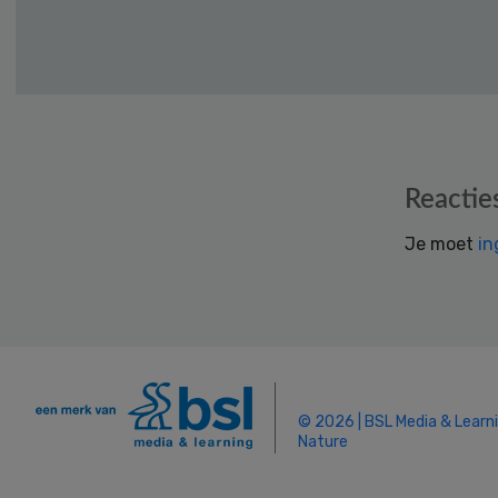
Reader
Reactie
Interactions
Je moet
in
© 2026 | BSL Media & Learn
Nature