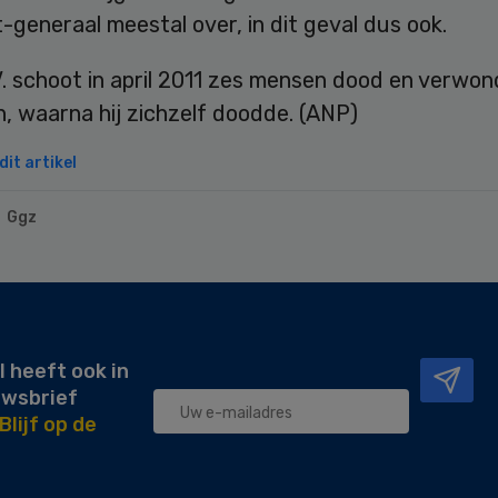
generaal meestal over, in dit geval dus ook.
. schoot in april 2011 zes mensen dood en verwon
, waarna hij zichzelf doodde. (ANP)
it artikel
Ggz
l heeft ook in
uwsbrief
Blijf op de