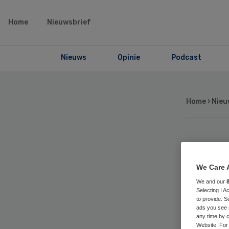
Home
Nieuwsbrief
Nieuws
Opinie
Podcast
Home
›
Nieu
Za
We Care 
ra
We and our
Selecting I 
ov
to provide. S
ads you see 
any time by c
Website. For 