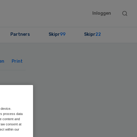
Searc
Inloggen
this
websit
Partners
Skipr
99
Skipr
22
Primary
Sidebar
en
Print
et
 device.
rs process data
me content and
raw consent at
ect within our