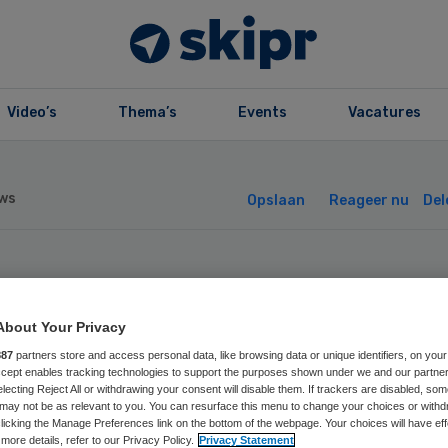
Video’s
Thema’s
Events
Vacatures
ws
Opslaan
Reageer nu
Del
ak over inzage
About Your Privacy
pport Tristan mo
887
partners store and access personal data, like browsing data or unique identifiers, on your
Accept enables tracking technologies to support the purposes shown under we and our partne
er
electing Reject All or withdrawing your consent will disable them. If trackers are disabled, so
may not be as relevant to you. You can resurface this menu to change your choices or withd
licking the Manage Preferences link on the bottom of the webpage. Your choices will have eff
more details, refer to our Privacy Policy.
Privacy Statement