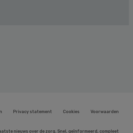
n
Privacy statement
Cookies
Voorwaarden
aatste nieuws over de zorg. Snel, geïnformeerd, compleet