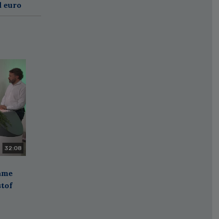
d euro
32:08
zame
stof